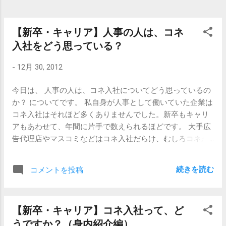
要はないんです。 「他に採用してくれるところが１社もな
いから、この会社にコネ入社した」と「他にも行ける会社
はあるけど、ここがいいなと思ったから、この会社に入社
【新卒・キャリア】人事の人は、コネ
した。」ということは大違いなのです。 周囲の扱いも違い
入社をどう思っている？
ますし、何より自分自身への自信が違います。 だから、な
んでもいいんです。コネ入社する前に、自力で内定を取っ
-
12月 30, 2012
てください。どんな極小企業だろうと、無名企業だろう
と、そのことが自分を支えます。 そんなわけで、よいお年
今日は、 人事の人は、コネ入社についてどう思っているの
を。 【関連記事】 【新卒・キャリア】コネ入社って、どう
か？ についてです。 私自身が人事として働いていた企業は
ですか？（身内紹介編） 【新卒・キャリア】人事の人は、
コネ入社はそれほど多くありませんでした。新卒もキャリ
コネ入社をどう思っている？
アもあわせて、年間に片手で数えられるほどです。 大手広
告代理店やマスコミなどはコネ入社だらけ、むしろコネが
ないと入れないという状況らしいですが、そういう特殊な
状況とは一線を画した普通の企業です。 正直、私は コネ入
続きを読む
コメントを投稿
社に対してそれほど何も思っていませんでした 。 自分自身
はコネなんてものに全く恵まれていませんでしたので、
「へー、本当にそういうことがあるんだなあ。」程度の感
【新卒・キャリア】コネ入社って、ど
慨はありましたが、前回の記事に書いたように、コネだと
うですか？（身内紹介編）
入社後に本人（ついでに紹介者本人も）がすごくがんばる