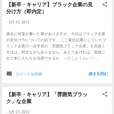
【新卒・キャリア】ブラック企業の見
と言われる人は、外交的・社交的な性格であると思いま
況を想定しています。 「母親が体調不良になった時期に自
分け方（即内定）
す。 誰とでも屈託なく仲良く慣れる 人懐っこい という感
分が無職で家にいたので、そういった役割を自分が果たし
じです。これは、人柄に起因する部分が大きいので、外交
ており、転職の機を逸してしまい無職期間が長引いた」、
-
5月 31, 2012
的でない人がこういう風になるのは結構ハードルが高いで
などと聞くと、30代以上の家庭を持っている人などは「そ
す。 しかし、仕事の場において必要とされる「コミュニケ
ういうこともあるよね」と納得します。 そして、良識のあ
過去に何度か書いた事がありますが、今日はブラック企業
ーション能力」は、必ずしもそんなにハイテンションなも
る面接官であれば、あまり家庭の事情については深く突っ
の見分け方についての話です。 ここ最近記事にしていたブ
のではありません。 色んな人とまんべんなくそれなりに仲
込まないです。 アルバイトでもいいかなと思っていた。
ラック企業の一歩手前の「雰囲気ブラック企業」を見抜く
良くできる 言葉のすれ違いによる誤解やトラブルを発生さ
無職期間にアルバイトでの職歴がないと使えない理由では
方法は、残念ながらありません。あえてあげれば、面接に
せない 必要なときに、必要最低限のコミュニケーションを
ありますが、これもまたありそうな話です。フリーターと
出て来た人たちを信用できるか、ってことくらいでしょう
取れる 気分が安定している 最低限これくらいのことができ
してフルタイムで仕事をしていれば...
か。 タイトルにあげたのは、王道のブラック企業の見分け
ていればOKです。むしろ、 「コミュニケーション能力が著
方のひとつです。 面接（1回目）に行ったら、その場で内
しく低くない」 くらいのレベルです。 特定の人とだけすご
続きを読む
コメントを投稿
定、いやむしろ明日から来て、と採用されそうになるパタ
く仲良くできるけど、苦手な人とは仲良くできないようだ
ーン のことです。 ない、ないです。 普通だったらあり得
と仕事相手を選んでしまうし、他人の言葉を勝手に誤解し
ないです。 何人か応募者がいるはずなので、全員に会って
て勝手に憤ったり落ち込んだりする人は扱いに困るし、相
【新卒・キャリア】「雰囲気ブラッ
みたあとで「誰がいいかなあ」と検討するのが普通です。
手が忙しそうでも必要だと判断したら、ちゃんと話しかけ
ク」な企業
仮に、ぜひこの人来てほしい！と思っても、その場で「じ
られないと仕事に差し障りがあるし、対応が機嫌に左右さ
ゃあ、明日から来て」などとは言わず、それとなくぜひ来
れると周囲が迷惑するわけですが、そういったことさえな
-
5月 27, 2012
てほしいビームを出す程度にとどめておくものです。 こう