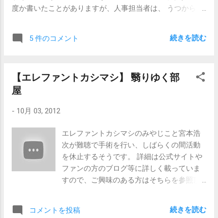
卒】内定はゴールではないことを肝に銘じよ
度か書いたことがありますが、人事担当者は、 うつからの
で、仕事に一生懸命になっている人ほど、嫉妬にかられや
復帰社員の部署を変えるのを嫌がる 傾向にあります。 も
すいのは確かだと思います。 特に 「自覚のない嫉妬心」
ちろん、ちゃんとした企業の場合にはそんなことはないの
ほど厄介なものはなく、そういう意味では、男性の方が
続きを読む
5 件のコメント
でしょうが、忙しい会社、常に仕事がたんまりある会社、
「嫉妬」という感情を扱い慣れていないのだろうという気
殺伐とした会社、うつ病に理解のない会社では、そうなり
はします。 私も一度だけ経験があります。 どんなに頑張っ
がちです。私自身、自分が経験した企業と付き合いのある
ても、どんなに勉強しても、どうしてもかなわない（と自
【エレファントカシマシ】 翳りゆく部
人事担当者達から聞いた程度の話でしかありませんが、喜
分では勝手に張り合っていた）同僚に対して、愛憎混じり
屋
んで部署を変えてくれる会社は少数派でしょう。 さらに、
合ったものすごい熱量の（周囲にはできるだけ漏らさない
本人をうつ状態に至らしめた原因ではないかと思われるよ
ようにしていたつもりですが）感情を抱いていたことがあ
-
10月 03, 2012
うな上司に限って、 本人の異動を承諾しなかったり、休職
ります。こじらせた嫉妬心は、すごい破壊力なのです。 ひ
中のその社員とコンタクトを取りたがったりするケース も
とつ確実に言えるのは、 優秀な人ほど、嫉妬を避ける術を
エレファントカシマシのみやじこと宮本浩
あります。 本人の口から自分自身に対するネガティブな意
持っているものだ ということです。 投げっぱなしですが、
次が難聴で手術を行い、しばらくの間活動
見が発せられるのを恐れての保身なのでしょうが、本人が
今日はこんなところで。 【関連記事】 【新卒・キャリア】
を休止するそうです。 詳細は公式サイトや
「○○さんとは連絡を取りたくない」と言えずにいると、ま
美人は面接に合格しやすいか
ファンの方のブログ等に詳しく載っていま
すます状況は混乱していきます。 本人は、異動を前提に復
すので、ご興味のある方はそちらを参照頂
職したいけれど、上司は「うちの部署でもともと働いてい
くとしまして、せめてもの応援として、一
て、病気もよくなったから復帰するわけだろう。当然、う
人でもエレカシファンを増やすべく曲紹介
ちの部署に復帰すべきだ」と主張する。人事担当者はそも
続きを読む
コメントを投稿
などしてみます。 「翳りゆく部屋」です。