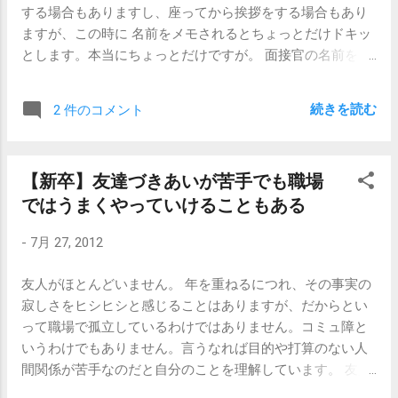
する場合もありますし、座ってから挨拶をする場合もあり
のですが、日程の再調整で評価が落ちることはあるのでし
ますが、この時に 名前をメモされるとちょっとだけドキッ
ょうか？ 日程調整がしづらいと採用担当者（と採用アシス
とします。本当にちょっとだけですが。 面接官の名前をメ
タント）が苦労しますが、 面接の結果そのものには影響は
モする人は少ないです。100人中2人か3人くらいでしょう
ありません。 なかなか返信をよこさない応募者に愛想をつ
か。新卒の真面目な学生さんか、こなれた感じのビジネス
かすことはありますが、なかなか会えないけどマメに返事
続きを読む
2 件のコメント
マンの方です。 面接の中で、相手の名前を呼ぶ必要が出て
をくれる応募者にそっぽを向くことはないのです。（ドタ
来たときに備えて、もしくは仲介している紹介会社への報
キャンするとなると話はちょっと別ですが。） ただ、注意
告のためにメモされるようです。 通常のビジネスシーンで
して頂きたいのは、多くの企業にとって 「キャリア採用で
【新卒】友達づきあいが苦手でも職場
あれば名刺交換をするので、わざわざメモする必要はあり
人が欲しい」ニーズは流動的なものである ということで
ではうまくやっていけることもある
ませんが、面接の場で名刺を渡す面接官はほとんどいませ
す。状況は変わるのです。 それも意外とあっさりと。 応募
ん。私自身、相手が社員や取引先の紹介の方だった場合は
者側の都合で最終面接まで2週間ほど間があきそう、その
-
7月 27, 2012
渡していましたが、普通は渡していませんでした。 面接官
後、内定が決まるとしても早くて1ヶ月後、さらにそこから
は、あまり自分の名前を覚えてほしくない のが一般的な心
入社まで3ヶ月はかかりそう、となった場合、どの時点で
友人がほとんどいません。 年を重ねるにつれ、その事実の
情だと思います。 特に面接の冒頭時点では。 面接の終盤に
「ちょっと状況が変わりまして」と言われないとも限りま
寂しさをヒシヒシと感じることはありますが、だからとい
差し掛かって、「よーし、この人絶対採用するぞー」と気
せん。 さすがに内定が決まった後に「やっぱりやめとく」
って職場で孤立しているわけではありません。コミュ障と
合いが入って来たら、「何かご不明な点があればご質問く
とは言われることはそうありませんが、最終面接まで期間
いうわけでもありません。言うなれば目的や打算のない人
ださい。後日、気になることが出て来たら、私、人事の○○
があいているうちに他の候補者の面接を行って、さらにそ
間関係が苦手なのだと自分のことを理解しています。 友人
宛にご連絡頂いても構いませんので」とアピールすること
の翌週からその方が働くことになったので、 申し訳ありま
関係というのは非常に難しいです。横並びの関係の中で、
もありますが、まだ相手が海のものとも山のものとも判別