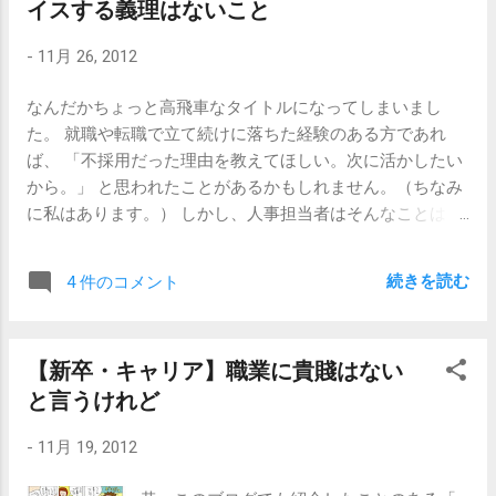
イスする義理はないこと
社員が感じ悪い説明会とかそうそうないよ。」 というわけ
です。やめておきましょう。 第二に、 「先輩が御社で働い
-
11月 26, 2012
ていまして、自分もああいう風に働きたいなあと思っ
て。」 これは、本当だったら結構最強です。 身近にその企
なんだかちょっと高飛車なタイトルになってしまいまし
業で働いている人がいて、その上で自分も働いてみたいと
た。 就職や転職で立て続けに落ちた経験のある方であれ
思っているということは、それなりに仕事に関するツラい
ば、 「不採用だった理由を教えてほしい。次に活かしたい
部分も知った上での志望なのかな、と判断できるからで
から。」 と思われたことがあるかもしれません。（ちなみ
す。ただし、私だったらこう聞きます。 「そうなんですね
に私はあります。） しかし、人事担当者はそんなことはし
え。何ていう方ですか？」 「その方から聞いて、具体的に
ません。 なぜか？と問われたら、理由は簡単です。 そんな
どんなところがいいなと思ったんですか？」 なので、嘘は
義理はない からです。 人手不足の業界で応募者が新卒の
やめておきましょう。 当たり障りがなくていいのは、 「同
続きを読む
4 件のコメント
若い方であれば、多少は可能性があります。企業側が100点
じ業界で働いている先輩がいる」 これです。 ただし、
ではないのと同様に応募者の方も100点ではありませんか
これもやはり、 「へえ、そうなんですか。その方はどちら
ら、「こいつは色々丁寧に教えて行けば成長するかも
の企業で働いてらっしゃるんですか？」 「その方から聞い
【新卒・キャリア】職業に貴賤はない
な。」という可能性も込みで採用することが多いからで
て、具体的にどんなところがいいなと思ったんですか？」
と言うけれど
す。 しかし、キャリア採用ではほとんどありえません。 教
と聞かれる可能性があるので、真っ赤な嘘はやめておきま
えたくない、教育する気は全くない、という意味ではな
しょう。 企業名を嘘つくのはちょっと難しいですが、「そ
-
11月 19, 2012
く、そもそもそのスクリーニングに漏れているからこそ面
の人から聞いて…」という部分は多少話を盛っても気づかれ
接でNGが出ているのであって、その相手に対してアドバイ
にくいです。 （その先輩とは、本当はそんなに親しくない