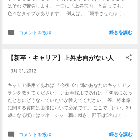
ての現実感としてはそんな感じです。 ですが、そこに、
はそれで苦労します。 一口に「上昇志向」と言っても、
「うちはあそこの会社に負けてるじゃないですか。もっと
色々なタイプがあります。 例えば、「競争させたほうが伸
こういう風にすべきだと思うんです！」「1番を目指せるよ
びる」という話は、人事だけでなくどこの職場でもよく言
うなサービスを、製品を提供すべきじゃないんですか！」
われることです。これは「上昇」というよりは、負けたく
という汚れを知らない意見を言う新卒さんが入ってくる
続きを読む
コメントを投稿
ない、という「並列からの脱却」（言葉が変ですけど）と
と、口では「お前なー、甘いんだよ。」とは言いつつも、
いう意味合いが強いと思います。 これと反対に、「マイペ
ガーンとショックを受けることもあったりするわけです。
ース」という言葉もあります。こういうタイプの人は誰か
こういうショックは嬉しいです。 これが、妙に物わかりの
【新卒・キャリア】上昇志向がない人
と比べるよりも、過去の自分自身と比較したほうがよい、
いい新卒さんで、「ですよねえ、うちは所詮、業界3番手で
というやつです。「こないだはこれくらいできてたから、
すからねえ。」みたいなことを言っていると、なんだか逆
-
3月 31, 2012
今日はこのぐらいいけるかな？」と言われると燃えるタイ
に「いや、そうは言ってもさ、お前ちょっとは…うん、まあ
プですね。 競争志向型とマイペース型、というこの2つは
いいや」みたいなことを言いつつ、心の中で「だから最近
キャリア採用であれば 「今後10年間のあなたのキャリアプ
人間のタイプ論として一般的なものですが、私が理解して
の若い奴らは…」とつぶやくことになります。 自らの希望
ランを教えてください」 、新卒採用であれば 「30歳になっ
いる「上昇志向が強すぎる人」というのは、どちらとも少
や野望や努力のなさを棚にあげているくせに、それを新卒
たときにどうなっていたいか教えてください」 等、将来像
し違います。 上昇志向が強すぎる人というのは、 何かに取
さんたちには求めている汚い大人の姿勢が丸出しではあり
に関する質問は面接において必須です。 ここで「はい、30
り憑かれたように上を目指し、自らを叱咤激励し、犠牲を
ますが、やっぱりそういう仕事に対する負けず嫌いさって
歳になる頃にはマネージャー職に就き、部下は5名ほどでし
ものともせず、自分を上へ上へと導こうとする人達 です。
いうのは、社会を知らないだけに、その分持っていてほし
ょうか、彼らに指示をしながらバリバリやっていたいと思
常に更なる高みを目指しているので、決して安息の地を手
いなあ、と思う次第です。 しつこいようですが、あくまで
います。」といったようなことを本心から言えればいいの
に入れることはないように見えます。 私が今までに出会っ
続きを読む
コメントを投稿
平凡なサラリーマン視点なので、夢と希望いっぱいの新卒
でしょうが、残念ながら私はそういうタイプではありませ