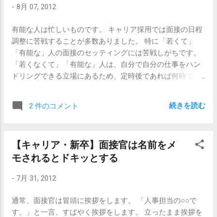
-
8月 07, 2012
も、これができる人は仕事においても上述のような電話を
気軽にかけられます。 2個目は、「あ、鈴木さん。お久し
有能な人は忙しいものです。 キャリア採用では面接の日程
ぶりです。最近どうですかー？ところで、○○産業って知っ
調整に苦戦することが多数ありました。 特に「若くて」
てます？知り合いいたら紹介してほしいなあと思って。」
「有能な」人の面接のセッティングには苦戦しがちです。
みたいな感じです。仕事をする上で自分の人脈を活用でき
「若くなくて」「有能な」人は、自分で自分の仕事をハン
るというわけです。 これもまた普段の生活に置き換える
ドリングできる立場にあるため、定時後であれば何時でも
と、「あ、○○ちゃん？最近元気？どうなの、彼とは？あ、
OK、なんなら就業時間中でもちょっと仕事を抜けてくるの
ところでさー、△△ちゃんの連絡先知ってる？知ってたら
でOKですよ、という場合すらあるのに比べると、「若く
教えてほしいなー。それか、知ってる人教えてほしいな
続きを読む
2 件のコメント
て」「有能な」方の場合だと、「この日は翌日午前中に会
ー。」となります。 1個目と2個目は似ているようで違いま
議があるので上司に何か頼まれる可能性があるかも」と
す。1個目は外向性が必要で、2個目は相手を自分の目的の
か、「この日は夕方得意先に行く予定があるので飲みに誘
ために利用することに抵抗がない、みたいな。 あくまで私
【キャリア・新卒】面接官は名前をメ
われてしまうかもしれない」とか、『立場上断れない』こ
の思う個人的な基準なんですけどね。 ちなみに私は両方と
モされるとドキッとする
とが多々あるからです。 さて、コメント欄で質問を頂きま
もできません。 【関連記事】 【キャリア】販売職から営業
した。 中途採用の面接を受けています。そこで問題になっ
職へ転職したい 【新卒・キャリア】自分の第二印象を理
-
7月 31, 2012
ているのが面接の日程調整です。（中略）重役との面接の
解しよう 【新卒】自分のことがわかっていない人
為、できれば日中に時間の都合をつけてほしいとのことで
通常、面接官は冒頭に挨拶をします。 「人事担当の○○で
す。私もできるだけ先方のスケジュールに合わせたいと思
す。」と一言、すばやく挨拶をします。 立ったまま挨拶を
っており、（中略）日程調整には快く応じて頂けるような