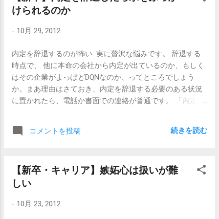
けられるのか
わられるので、理由は非常に重要です。 内定辞退の際に送
るメールの文面等は、色々なところにサンプルがあがって
-
10月 29, 2012
いるのでそちらを参考にするとよいと思いますが、特に理
由部分については、自分の言葉で書かないと伝わりませ
内定を辞退するのが怖い 実に贅沢な悩みです。 辞退する
ん。 文章にすることで、自分自身も考えが整理されます
時点で、 他に本命の会社から内定が出ているのか、もしく
し、相手にもあなたの決意が伝わりやすくなります。 メー
はその企業がよっぽどDQNなのか、ってところでしょう
ルにあなたの電話番号等、連絡先を書くのも忘れずに。
か。まあ理由はさておき、内定を辞退する必要のある状況
2、5分程置く 震える手で送信ボタンを押したら、落ち着い
に置かれたら、電話か書面での連絡が普通です。 「内定の
てゆっくり 一服しましょう。 3、電話する 電話します。
辞退は電話もしくは企業を訪問して伝える。それが抵抗あ
「内定者の○○ですが、△△さんいらっしゃいますか？」と
るなら書面（手紙）で。」なんて書かれている書籍やサイ
呼び出しをして、採用担当者が在席していた場合は、「内
続きを読む
コメントを投稿
トがありますが、 できればメールで欲しいなあ、というの
定者の○○です。先ほどメールでもお送りさせて頂いたので
が個人的には本音でした。というのも、電話で内定辞退の
すが、本当に申し訳ありませんが、内定を辞退させて頂き
連絡が来て困ることが結構あったからです。 私もご多分に
たいと思います。」と口火を切りましょう。そこから先
【新卒・キャリア】嫉妬心は扱いが難
漏れずそうでしたが、採用担当者は、やれ面接だの、面談
は、相手のペースにおまかせです。 一番いいのは、採用担
しい
だの、打ち合わせだの、席にいることが少ないです。あと3
当者が電話口でメールを確認しながら話してくれるシチュ
分で大事な打ち合わせが始まるというタイミングで電話が
エーションです。電話で一から説明しなくても、内容の詳
-
10月 23, 2012
かかってきて「内定を辞退させて頂きたく…」なんて話が始
細はメールで伝わりますので、あなたの決意の固さや辞退
まってしまうと、時計とにらめっこしながら話を聞かなく