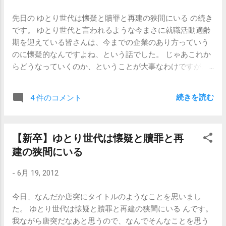
の世界 バイクでスピードこの身を任す 色
いるのが企業のあり方だ 、ということです。 20％の選ばれ
んな風景うしろへふっとぶ さてと僕は何を
先日の ゆとり世代は懐疑と贖罪と再建の狭間にいる の続き
た状況にいる人々が華々しい成果をあげられるように残り
しようか 少なくとも校舎の窓は割らない
です。 ゆとり世代と言われるような今まさに就職活動適齢
80％の人達が土台になっている 、という言い方がしっくり
よ 素晴らしきこの世界 オレはいつでも ム
期を迎えている皆さんは、今までの企業のあり方っていう
きます。 だから、「企業の中にも2：8の法則が存在する。
キムキムキムキになる どうでもいいことで
のに懐疑的なんですよね、という話でした。 じゃあこれか
20％の社員が収益の80％を生み出している。君たちはその
も ムキムキムキムキになる 口から泡とば
らどうなっていくのか、ということが大事なわけですが、
20％にならなくてはいけない。」といったような話は実に
し ムキムキムキムキになる 大事なことな
個人的には 「仕事なんて食えりゃいいんや」 と言い放つ
全く明らかに間違っていると思うのです。 仮に今やってい
おさら ムキムキムキムキムキ 笑った顔か
「はるき悦巳」のようなかっこよさが主流になっていくの
る仕事が実に評価されづらいもので、気持ちが腐りそうだ
ら怒った顔へ 感情の津波が波止場をおそ
続きを読む
4 件のコメント
ではないかと思うのです。 経済が上向いていて何事も「右
ったとしたら、20％の人々が生み出す80％の利益は、実は
うよ ノードラッグ ノーアルコールで爆発
肩上がり」がスタンダードな世界から「横ばい」が維持で
あなた自身の仕事を礎にしていると考えてみるといいと思
しよう ユメをみる前に現実をみよう 素晴
きればオーライ、という状況になりつつあると思うのです
います。もしくは、仮に今やっている仕事が花形のものだ
らしきこの世界 オレはいつでも ムキムキ
【新卒】ゆとり世代は懐疑と贖罪と再
が、だけど上の年代がつかえているせいで雇用のチャンス
ったとしたら、あなた自身の力で80％の利益を生み出して
ムキムキになる くだらないことでも ムキ
建の狭間にいる
は平等ではありません。 単に横ばいになるだけであれば、
いるのではなく、実際は残り80％の人々の礎の上にそれが
ムキムキムキになる どうでもいいことで
一人抜ければ一人補充することになりますが、その一人が
成り立っていると考えてみるといいと思います。 まあ私も
も ムキムキムキムキになる 大事なことな
-
6月 19, 2012
抜けないから補充もされないわけです。 仕事がよりどりみ
昔は、「自分はニハチの法則で言うと、二のほうだな、へ
おさら ムキムキムキムキムキ 僕の体にあ
どりであれば、「自分は何の仕事をすべきなのか」という
へ」とか思ってたんですけどね。 【関連記事】 【新卒・キ
ふれるエネルギー あらゆる困難もぶちこ
今日、なんだか唐突にタイトルのようなことを思いまし
ことについて頭を悩ませることができますが、選べない状
ャリア】私は自分が思っていたほど優秀ではなかった 【キ
わし進むよ 悟り顔の若年寄にケリを入れ
た。 ゆとり世代は懐疑と贖罪と再建の狭間にいる んです。
態になってくると、生きていくための糧として「仕事は仕
ャリア】転職したら、以前ほど活躍できていない自分
て バネをきかせて世界を変えるよ 素晴ら
我ながら唐突だなあと思うので、なんでそんなことを思う
事」として保持しつつ、それ以外の部分に生き甲斐や自分