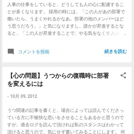
の理由がネガティブではないことなどをスムーズに理解し
人事の仕事をしていると、どうしても人の心に配慮するこ
てはいけません。説得どころではなくなってしまいます。
てくれる可能性が高まります。 相手がメールを確認せず
とが多くなります。 採用の時には、「この人があの部署で
そして「ちょっと、ごめん、あとでかけ直すから。ゆっく
に、「理由を説明して！メールで断ろうなんて非常識じゃ
働いたら、うまくやれるかなあ。部署の他のメンバーはど
り話聞かせて。あ、無視しないで電話とってね。」なん
ないの？！」とかなんとか高圧的に出て来たら、「申し訳
う思うだろう。」と気になりますし、誰かが昇進するとな
て、仕事中に別れ話を切り出されたかのような会話を電話
ありません、電話だけだとうまく伝えられないかもしれな
ると、「この人が昇進することで、やる気をなくす人はい
口で繰り広げることになります。 その点、メールであれば
いと思いましたので…」とかなんとか言いながら、送ったメ
ないかなあ。」なんてことが気になります。 最終的には、
時間に融通がきくし、超S級の内定者であれば、じっくり話
ールの文章を見ながら同じ事を説明すればOKです。 もし、
誰かがその事実にマイナスの気持ちを抱こうが何しよう
をする態勢で折り返し電話をすることもできますし。です
担当者が不在だったとしたら...
続きを読む
コメントを投稿
が、その人を採用したり昇進させたりすることが会社にと
が、「内定の辞退はメールで欲しい」という企業はちょっ
って必要だと判断されれば、そうなるわけですが、 そこは
とレアな気がします。 一番スマートなのは、 メールを送っ
やはり人事。人の心の機微の細かいところを気にしてうろ
たあとに電話でも連絡して、相手に対して直接誠意を伝え
【心の問題】うつからの復職時に部署
うろしたりするわけです。（そういうタイプじゃない人事
る 方法だと思います。 さて本題に戻りますと、電話で内定
を変えるには
部もたくさんあると思いますが。） それほど経験豊富なわ
辞退の連絡をすると怒鳴られたり、呼び出されて水をぶっ
けではありませんが、多少なりともそういう経験をしてき
かけられたり、というのは、実にまれなケースだと思いま
-
10月 09, 2012
た私の実感をひとつ述べさせて頂くと、 男性の嫉妬心は扱
す。都市伝説なんじゃないでしょうか。 もし、内定の連絡
いが非常に難しい です。 女性よりも男性の方が嫉妬深
をして電話口で怒鳴られたり恫喝されたり、挙げ句の果て
うつ関連の記事を書くと、場合によっては読んでくださっ
い、なんて話は恋愛話でよく聞きますが、職場においては
には呼び出されて水ぶっかけられたりするなんてことがあ
ている方に不愉快な思いをさせることもあるかと思うので
必ずしもそうは思いません。というか、むしろ仕事上の嫉
ったとしたら、そこの企業は内定を辞退して正解です。
すが、過去ログを読んで頂ければ私のスタンスはわかって
妬心については男女の別は特にないです。 ただ、適当にや
（この話、もうちょっと続きます。） 【関連記事】 【新
頂けると思うので、気にせず書いてみることにします。 何
っている仕事において他の人への嫉妬心は生まれづらいの