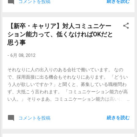
りしています。 まとまりません...
続きを読む
コメントを投稿
戦線から遠ざかっていた方向けの内容です。 今までに面接
りは、 「企業が求める人材像になったからと言って、幸せ
で聞いた事のある無職の理由や、それなりに長い間サラリ
になれるとは限らない。自分の身は自分で守らねば。」 と
ーマンとして働いてきた経験の中で「そういうこともある
いう防衛本能が、新卒さんたちの間で芽生えて来たのでは
【新卒・キャリア】対人コミュニケー
よな」と感じた無職の理由を総合すると、以下の3つあたり
ないかと思うのです。 これはまったくその通りです。 新卒
ション能力って、低くなければOKだと
の内容が納得感があります。 生活には困っていなかった。
で採用した後、その社員を一生面倒見れる体力のある企業
これはなかなかパンチがあります。働かなかった理由の一
思う事
は本当に少なくなりましたし、仮に今そうであったとして
番目にこれを言うと、「労働意欲がない」とみなされる可
も、過去のメーカー企業がそうであったように、10年後に
-
6月 08, 2012
能性があるので、何かの理由のあとに「父親もまだ健在で
はどうなっているのか全くわからないのだということを、
あり、実家暮らしをしている分には生活にも困りませんで
私たちは現在進行形でまざまざと見せつけられています。
それなりに人の出入りのある会社で働いています。 なの
したし、両親も自分が家にいることを歓迎していました
企業が思い描く理想の新卒者を目指して、なりふり構わず
で、採用面接に出る機会もそれなりにあります。 「どうい
し…。」みたいなニュアンスで付け加えると説得力がありま
頑張るには、不安要素が大きすぎるのです。そのために
う人が欲しいですか？」と聞くと、募集している職種問わ
す。 「ああ、結構いい家庭の子なのね。」と受け取られま
（今の）自分を捨てたからって、一生涯の生活が保証され
ず、大抵こう言われます。 「コミュニケーション能力が高
すので、そのあたりの齟齬が無ければ使えます。男性より
るとは限らないのですから。 だからこそ、新卒さんたち
い人。」 そりゃまあ、コミュニケーション能力は高いにこ
は女性、それも20代の女性であれば納得しやすい内容で
は、今の企業のあり方や将来性に100％の信頼を置けていな
したことがないよね、と別段疑問に思っていなかったので
す。 家庭内がゴタゴタしており、自分が家にいることで周
いし、求...
すが、どうも最近、企業において「コミュンケーション能
囲が助かった。 これも ニュアンスが少し難しくはありま
続きを読む
コメントを投稿
力が高い」というのは一般的な意味でのコミュニケーショ
すが、納得はしやすいです。例えば、家族の中に入院して
ン能力の高さとはちょっと違うよね、ということを改めて
いる人がいたりすると、送り迎えや看病など、時間の自由
考えました。 一般的に「コミュニケーション能力が高い」
がきく人が一人いると非常に助かりますので、そういう状