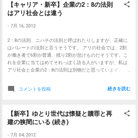
【キャリア・新卒】企業の2：8の法則
たってる暖かいうち 素晴らしきこの世界 電
る」ということをお伝えしておきたいと思います。 【関連
はアリ社会とは違う
車の窓から夕焼け小焼け よぼよぼばあさ
記事】 【新卒・キャリア】対人コミュニケーション能力っ
んひい孫あやす どうかみなさんお幸せに
て、低くなければOKだと思う事 【新卒】内定者同士の「仲
-
7月 16, 2012
車掌さん天国まで連れてっておくれ 素晴ら
良くしなきゃプレッシャー」について思う事 【心の問題】
しきこの世界 しゃべって怒ってむなしくな
メンタルが弱いって、別に悪いことじゃないと思うこと
2：8の法則、ニハチの法則と呼ばれたりしますが、正確に
って 無口になったりまたしゃべりだす 僕
はパレートの法則と言うそうです。 アリの社会では、2割
はどうせならネコになりたいよ くだらな
が働き者で6割が普通、残り2割が怠けものだそうです。こ
いことから逃げて寝ていたい 素晴らしきこ
れを企業に当てはめてそれっぽく語る人がいますが、私は
の世界 まん丸地球をこの目でみたい 一度
アリ社会と企業の2：8の法則は別物だと思っています。 と
でいいから本当にみたい 宇宙の果てってど
は言っても、企業の中でもパレートの法則自体は存在する
んなところ 時間と距離を超えた世界 素晴
ので、2割の製品や商品、業務内容が売上げの8割を占める
らしきこの世界 海からお日様はじき出さ
続きを読む
コメントを投稿
というのはよくある話です。 上位2割の仕事に携わってい
れ 新しい手つかずの一日始まり 僕は大好
る2割の人達は、企業によってはエリートと呼ばれているか
きなベッドのなか ボケた頭でくしゃみを
もしれませんし、またある企業では花形部署の社員かもし
一発 素晴らしきこの世界 民族紛争 果てし
【新卒】ゆとり世代は懐疑と贖罪と再
れません。一方で残り8割の人々は何をしているかという
ない仕返し 正義のアメリカ ミサイルを
建の狭間にいる (続き)
と、人事のような管理部も含め、花形以外の地味な部署で
ぶちこむ 飢えた子供の目つきは鋭く 偽善
毎日せこせこ働いているわけです。 最近しみじみ思うの
者と呼ばれて自殺する男たち 素晴らしきこ
-
7月 04, 2012
は、 この20％を存続・維持させるために残り80％が働いて