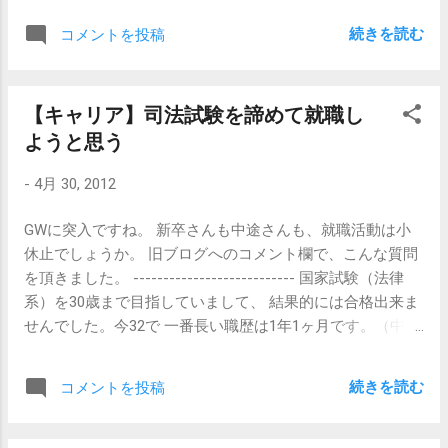
はありません。あとはその会社を去るその日まで、できる
経過すると、 その部署は「イヤな上司がいる職場」か...
はできます。無難にやりたい人は、ここに
だけ波風を立てずに、耳を塞ぎ目を閉じて、ひっそりと仕
続きを読む
コメントを投稿
は来ません。深淵まで泳ぎきりたい人が来
事をしていくだけです。 一般的な基準で言うところのブラ
るのです。 働く事で、何かを成し遂げたい
ック企業を個人的に「ストレートブラック企業」と呼んで
人たちです。 何か大きなこと。他の場所で
います。「ストレートブラック」な企業は判断に迷うこと
【キャリア】司法試験を諦めて就職し
は決して起こりえない何か。 ようこそ、
はまずありません。儲かってないわけではないのに給料が
ようと思う
Appleへ。 ※激しく意訳しています。ニュア
払われないとか、残業は絶対に申請するなと明言されてい
ンス違ってたらスミマセン。 超絶かっこい
たりとか、高額の商品を社員が自腹で買わされたりとかで
-
4月 30, 2012
いですね。 ただし、AppleがAppleだからこ
すね。 その反面、周囲からはブラック企業だとは思われて
そ許される言葉です。 そんじょそこらの企
いないものの、その内情は実は真っ黒なブラック企業とい
GWに突入ですね。 新卒さんも中途さんも、就職活動は小
業が同じ事を言っても、説得力はありませ
うものも存在します。 ブラック企業がブラック企業たる明
休止でしょうか。 旧ブログへのコメント欄で、こんな質問
ん。私が今勤めている会社からこんなメッ
確な一線は超えていないものの、「なんとなく」ブラッ
を頂きました。 --------------------------- 国家試験（法律
セージを渡されたら、「身の程を知りやが
ク、という曖昧なラインに位置するので、「雰囲気ブラッ
系）を30歳まで目指していまして、 結果的には合格出来ま
れ」と悪態つくと思います。 「週末を捧げ
ク」と呼んでいます。 長くなって来たので、雰囲気ブラッ
せんでした。今32で 一番長い職歴は1年1ヶ月です。（中
ろ」という会社は多いです。身を粉にして
ク企業の話はまた後日に。 【関連記事】 【新卒・キャリ
略） 案の定書類選考で落とされます。履歴書と職務経歴書
働けというわけです。 一方で、「あなたが
ア】ブラック企業とはどういう企業か
でどのような仕事をし、結果を残してきたかを誇張して 書
週末を、人生を捧げても構わないと思える
続きを読む
コメントを投稿
いていますが、面接には呼ばれません。 このような経歴
ような、そんな仕事をうちの会社は提供し
でも①面接してみたい。 ②雇ってもいい。 と思わせる手段
ます。」と言える会社はそうそうありませ
はあるでしょうか？ --------------------------- 何の職種への