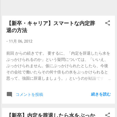
れているメッセージは、「 どんな仕事だっ
て大変なんだぞ （簡単にできる仕事なんて
ないんだから、ニートで居続けたほうが楽
だよ。）」というものです。 これは、リク
【新卒・キャリア】スマートな内定辞
○ビさんの漫画で表現されている「何の取り
退の方法
柄もないオレができそうな仕事は…」「刺身
にタンポポをのせる仕事！！」とは 全く逆
-
11月 06, 2012
のメッセージなのです 。 そして話は飛びま
すが、職業には貴賤はないが、人気の多寡
前回 からの続きです。 要するに、「内定を辞退したら水を
はもちろんあるわけなのです。 【関連記
ぶっかけられるのか」という疑問については、「いいえ、
事】 【無職】「刺身の上にタンポポのせる
ぶっかけられません。仮にぶっかけられたとしたら、今後
仕事」
その会社で働いたらその何十倍もの水をぶっかけられると
思って、強固に辞退しましょう。」というのが結論です。
というわけで、 新卒の方でもキャリアの方でも使えて、か
つ辞退する側もされる側も心の負担の少ない方法をご紹介
続きを読む
コメントを投稿
します。 1、メールを送る 「内定を辞退します。こういう
理由で。」という内容を、簡潔にわかりやすく、かつ丁寧
に書きます。短過ぎず、長過ぎず、の長さで。「辞退しま
【新卒】内定を辞退したら水をぶっか
す」だけだと、「なぜですか？」と質問されて、説得にま