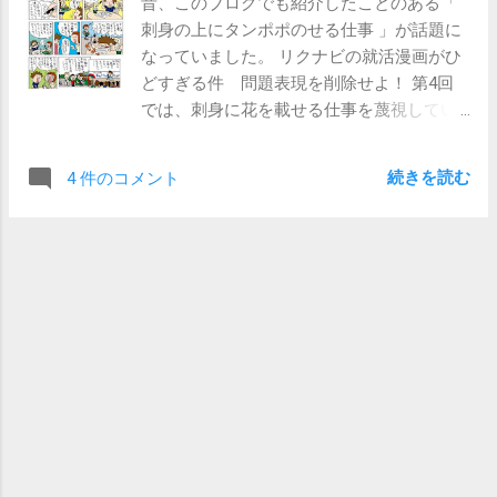
昔、このブログでも紹介したことのある「
スを行っていく、というのは企業の人事担当者の分を超え
んだけどね。仕事の話もちょっとしか聞いたことないし）
刺身の上にタンポポのせる仕事 」が話題に
ているのです。もし、そういうことをしたとしたら、私だ
くらいなら、許容範囲だと思います。 【関連記事】 【新
なっていました。 リクナビの就活漫画がひ
ったら「自分は何様のつもりなのだろうか。」と 落ち込ん
卒・キャリア】御社の企業理念に魅かれました 【無職】
どすぎる件 問題表現を削除せよ！ 第4回
でしまいそうです。（あくまで個人的な考えですが） 面接
「待遇がいいから」は志望動機として認められない
では、刺身に花を載せる仕事を蔑視してい
官は、面接を通じて、その相手が自社の求める人材像に合
る。工場で働く方の気持ちをわかっている
致しているかどうかを判断しているだけであって、応募者
のか。また、学生時代に努力した経験の描
の方の生き方や考え方そのものをどうこうしているわけで
続きを読む
4 件のコメント
写も学生を茶化したものだと言わざるを得
はないのです。 そんな義理はない、というのは、つまり、
ないだろう。 ▼話題の漫画はこちら うー
裏を返せば、「そんなに偉いご身分なわけじゃない」とい
ん、まあそんなに目くじら立てるほどの表
うことなのです。 ま、アドバイスしたがりの人事担当者と
現ではないような気もしますが、 このリク
いうのも、いるにはいますけどね。 【関連記事】 【新
○ビさんの漫画はセンスがない のには同意
卒・キャリア】雇ってもいい理由とダメな理由 【これだけ
です。 「刺身の上にタンポポのせる仕事」
はやめておけ】不採用の理由を聞く 【面接官の心得】一緒
の話がおもしろいのは、「たかがタンポポ
に働きたいか
のせるだけ」と仕事を侮っていた”やる夫”が
次から次へと発生するトラブルや誘惑に落
ち込んだり挫折したりしながら、成長…はせ
ずに、変わらず骨の髄までニートであり続
ける、という点だと思うのです。 根底に流