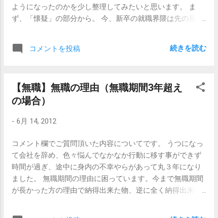
しきこの世界 ー...
ようになったのかを少し整理してみたいと思います。 ま
らしさを求めて行くようになるのが必然だと思うからで
ず、「懐疑」の部分から。 今、新卒の就職界隈は先の見え
す。 たくさんの洋服があれば、その中で何を着ようかと迷
ない暗黒面に突入しようとしています。ちょっとずつ良く
うことができますが、サイズがあうのはTシャツとGパンし
なったり、時々悪くなったりはしているものの、慢性的に
かないのであれば、他の要素で個性を出すしかないの状況
続きを読む
コメントを投稿
「新卒の採用控え」状態に入っていて、内定がでないこと
と似たようなものだとイメージしてください。 だからこ
を苦に自殺する学生さんが5年前に比べて2.5倍に増えたな
そ、企業側からしてみると今までどおりのスタンスではあ
んていうニュースが出回っています。 その一方で、企業側
りますが、「仕事を通じて何を実現したいか」とか「どん
【無職】無職の理由（無職期間3年超え
は「いい学生がいない」と嘆いています。採用意欲はある
な風に仕事をしていきたいか」と問われても、どうもピン
の場合）
し人材は欲しいけど、求めるような学生の数が少ない、と
とはこないわけです。 そういう世代の人たちが社会の中の
言うのです。不思議な状態です。 何度かこのブログにも書
主流になっていく中で、今までの企業価値とは違う何かが
-
6月 14, 2012
いていますが、企業側が目指しているものと新卒人材が目
再建されていくはずなのですが、そういった価値の転換に
指しているものにギャップが生まれていて、双方歩み寄れ
はもうしばらく時間がかかるだろうと思います。 タイトル
コメント欄でご質問頂いた内容についてです。 うつになっ
ない状態になっているわけです。 企業は、この苦しい中で
にあえて「贖罪」という言葉を使ったのは、その価値の転
て会社を辞め、色々悩んでなかなか行動に移す事ができず
も状況を打開して光明を見いだしてくれるようなアグレッ
換の中で、負ってもいない罪に対して罪滅ぼしをしていく
時間が過ぎ、途中に身内の不幸やらがあって丸３年になり
シブな人材を求めていますが、学生さんは、この苦しい状
ことになるんだよなあ、きっと、と思ったからです。 私個
ました。 無職期間の理由に困っています。今まで無職期間
況が20年30年続くかもしれないことを想定して、安定した
人は、団塊の世代でもなければゆとり世代でもないので、
が長かった方の理由で納得出来た物、逆に全く納得出来な
堅実な仕事を求めています。 もちろんそうではない企業も
揺れ動きながら「これから先、どういうスタンスで仕事し
かった物、簡単に教えて頂けたらとても助かります。 ※コ
あるし、そうではない学生さんもいるとは思いますが、な
て行こうかなあ」なんてことを仕事帰りにぼんやり考えた
メント頂いた内容から抜粋。 職歴があるけれども数年就職
んだか色んなところからそんな空気が感じられます。 つま