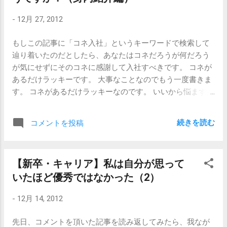
場合もありますからね。 ただ、取引先の紹介によるコネ入
-
12月 27, 2012
社の場合は非常にダルいです。 今までに関わったコネ入社
は、身内の紹介、親族の紹介、社員の紹介、すべて必ず面
もしこの記事に「コネ入社」というキーワードで検索して
接をさせてもらいました。特に身内の場合には、「紹介は
辿り着いたのだとしたら、あなたはコネだろうが何だろう
ありがたいけど、面接はしますよ。本気のやつ。」という
が気にせずにそのコネに感謝して入社すべきです。 コネが
ことを了承してもらっていました。不思議なことに身内の
あるだけラッキーです。 大事なことなのでもう一度書きま
紹介（特に息子・娘）だと、「そこをなんとか頼むよ、面
す。 コネがあるだけラッキーなのです。 いいから悩まず入
接とか言わないでさ。」ということは皆さん言ってこない
社しろ。 そして人一倍努力しろ。 さて、話を戻しますが、
です。良識的な人であれば、人事の面接も通らないくらい
コネ入社で企業側が「やっちまったな」と思うのは、本人
のデキの悪い息子・娘を自分のゴリ押しで採用すると、自
続きを読む
コメントを投稿
がコネにあぐらをかいてしまうケースです。まあよく言う
分の後の立場が危ういということがわかるからでしょう。
「オレは部長は息子だしー。」「アタシのパパは、役員な
しかしこれが、取引先ということになってくるとまた話が
んだから！」というやつです。 こういうタイプの人は、
変わってくるのです。 おそらく相手の方はゴリ押ししてい
【新卒・キャリア】私は自分が思って
「コネ入社ってどうなんだろう。」「やっぱり周囲に嫌が
るわけではなく、「うちの息子が、なかなか内定がとれな
いたほど優秀ではなかった（2）
られるよな…。」なんて事前に悩んだりはしません。だか
くてねえ...。ところで御社に興味を持ってるんだよ。」くら
ら、「コネ入社」とわざわざ検索してこんな記事を読まれ
いのことしか言っていないんだと思いますが、これが大事
-
12月 14, 2012
ているのだとしたら、悩まず入社して頑張ったらいいと思
な取引先であればあるほど、紹介者は相手には「まかせて
うのです。 「自分が仕事できなくて、迷惑かけることにな
ください」と大見栄を切ってしまっていて、人事部には
先日、コメントを頂いた記事を読み返してみたら、我なが
ったらどうしよう。」と思うなら、 人より努力して人より