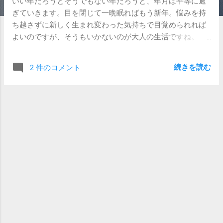
いい年だろうとそうでもない年だろうと、年月は平等に過
ぎていきます。目を閉じて一晩眠ればもう新年。悩みを持
ち越さずに新しく生まれ変わった気持ちで目覚められれば
よいのですが、そうもいかないのが大人の生活ですね。 今
日でいったんコネ入社シリーズ一区切りです。 前回、前々
回と書いてきましたように、コネ入社だからどうこうとい
続きを読む
2 件のコメント
うことは、ご本人が気にするほど周囲は気にしていませ
ん。噂をささやかれることはありますが、ご本人が正々
堂々としていればなんとでもなります。 しかし、だからこ
そコネで入社する場合には、ご本人の「自信」が大事で
す。 「本当は自分がこんなところで働けるような人間じゃ
ない」「所詮コネだしな」「本当は周囲の人も馬鹿にして
るんじゃないだろうか」などなど、卑屈になることは簡単
ですが、一度そうなってしまうとなかなか這い上がれなく
なってしまいます。 そんな状況に陥るのを防ぐためにも、
コネ入社するその前に、ぜひ 他の企業の内定を取ってくだ
さい。 他の会社で内定がもらえないからコネ入社すんじゃ
ねーか、と思われるかもしれません。まあそんなこともあ
るでしょう。でも、別に「行きたい会社」の内定を取る必