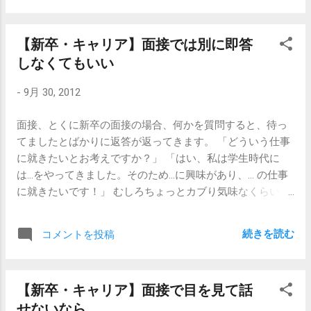
そも、異動させることにあまり乗り気ではない、というわ
窓辺に置いた椅子にもたれ あなたは夕陽見
けです。 保身に走った上司ではなくとも、自分自身や部署
てた なげやりな別れの気配を 横顔に漂わせ
の状況に原因があって、社員がうつ状態に陥ったというこ
【新卒・キャリア】面接では別に即答
二人の言葉はあてもなく 過ぎた日々をさま
とを認めたがらないケースもあります。 こんな時のため
しなくてもいい
よう ふりむけばドアの隙間から 宵闇が し
に、何にせよ、 自分がうつ状態に陥ったきっかけ を客観的
のび込む どんな運命が愛を遠ざけたの 輝き
事実として語れるようにしておくことが重要です。勤怠状
-
9月 30, 2012
はもどらない わたしが今死んでも ランプを
況や、仕事の状況をあらわすメールのやりとり、自分のメ
灯せば街は沈み 窓には部屋が映る 冷たい壁
モや日報のようなものでも構いません。 「ほら、こんな状
面接、とくに新卒の面接の場合、何かを質問すると、待っ
に耳をあてて 靴音を追いかけた ※どんな運
況だったんですよ。」ということが説明できると、その状
てましたとばかりに返答が返ってきます。 「どういう仕事
命が愛を遠ざけたの 輝きはもどらない わた
況が改善していない限りは同じ部署に復帰することはでき
に就きたいとお考えですか？」 「はい、私は学生時代に
しが今死んでも※ (※くり返し) 松任谷由実
ない、ということについて説得力がぐんと増しますし、場
は…をやってきました。そのため…に興味があり、… の仕事
の曲のカバーです。 私はこの曲を初めて聴
合によっては人事としては「これを持って労基に駆け込ま
に就きたいです！」 むしろちょっとカブり気味なくらいに
いたとき、「この人こんな歌い方もできる
れたらどうなるか」という考えが頭をよぎらずにはいられ
用意しておいた答えをスラスラと述べてくれる応募者の方
んだなー」と感心してしまいました。歌、
ませんので、交渉を優位に進められる可能性があります。
が結構います。その反面、ちょっと変化球の質問や、事前
うまいんです。すごくうまいんです。 エレ
もしあなたが休職中だとして、周囲の人達...
続きを読む
コメントを投稿
に回答を準備できない質問をすると、 「さっきのセミナ
カシの歌は、ロックからバラードまで幅広
ー、どうでした？」 「えーと、そうですね！おもしろかっ
く歌詞の内容も多岐に渡りますが、どんな
たです！」 「どこがおもしろかったですか？」 「えーと、
に前向きな応援歌でもその根底に人生への
【新卒・キャリア】面接で目を見て話
そうですね。…。……。（焦ってる風） はい、すごく考えさ
苦しみというか哀しみというか、もがいて
せないなら
せられました！ 」 なんてことになりがちです。 別に、意