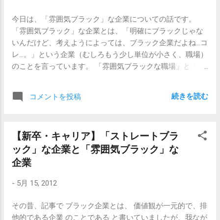
ければ、まあさほど話が上手じゃなくても、フレンドリー
やって話だけ聞くと、そんなの怪しいに決まってんじゃ
じゃなくても、普通に仕事のコミュニケーションはとれる
今日は、「雰囲気ブラック」な企業についての話です。
ん、と思われるかもしれませんが、それが、実際に面接の
わけです。 つまり、自意識過剰じゃない普通の人だったら
「雰囲気ブラック」な企業とは、「明確にブラックじゃな
場で「よし！採用！」なんて言われちゃうと、つい嬉しく
問題ないんです。 でも、これがなかなか難しかったりする
いんだけど、考えようによっては、ブラック企業だよね…コ
なってしまうものなのです。「え？まじですか？」と顔が
んだよなあ。 【関連記事】 【新卒】グループディスカッ
レ…。」という企業（むしろもう少し単位が小さく、職場）
にやけてしまいます。 私も一度、応募者側で経験がありま
ション・グループ面接が苦手な人 【心の問題】メンタルが
のことを言っています。 「雰囲気ブラックな職場」と「イ
すが、「採用です」「やったー！」と叫びそうになった手
弱いって、別に悪いことじゃないと思うこと 【新卒】友達
ヤな上司がいる職場」、どちらもストレスフルですが、私
前で踏みとどまりました。踏みとどまって「あの、ちなみ
づきあいが苦手でも職場ではうまく...
は後者のことはブラックとは呼んでいません。 「イヤな上
に、お給料はどうなりますか？」と聞いてみたところ、
続きを読む
コメントを投稿
司がいる職場」で、上司が出世する＆社内で大きな権力を
「あー、給料ね、給料は、大丈夫だよ、ちゃんと払うか
持ち始めると、「雰囲気ブラックな職場」になり、最終的
ら。」と言われて、即「これはない」と諦めました。 払
には「ストレートブラックな企業」になるというイメージ
うかどうかじゃなくて、いくら払うのか聞いてるんですけ
【新卒・キャリア】「ストレートブラ
です。 敵が上司一人だけの場合は、まだなんとか逃れる術
ど。 あとは、そうですね、面接官が「1日に何人面接した
ック」な企業と「雰囲気ブラック」な
があります。 別の部署に異動できるかもしれませんし、ま
かを自慢している会社」も危険です。 あ、昔、そんな記事
ともな神経をしている隣の部署の上司があなたをかばって
企業
書いてたな。 【関連記事】 【新卒・キャリア】1日に面接
くれるかもしれませんし、先輩が色々とアドバイスしてく
する相手は5人が限界であること 【新卒・キャリア】「雰
-
5月 15, 2012
れるかもしれません。 しかし、「イヤな上司」（怒鳴り散
囲気ブラック」な企業 【新卒・キャリア】ブラック企業
らしたり、気に入らない社員にはパワハラをしたり）が安
の見分け方（常時役職者募集中） 【新卒・キャリア】ブラ
その昔、記事で ブラック企業とは、 価値観が一元的で、排
定的に権力を持ち始めると、彼に対してごまをする人たち
ック企業の見分け方（社員の態度）
他的である企業 のことである と書いていましたが、我なが
が出てきます。その上司の考え方に同調し、彼の言う事を