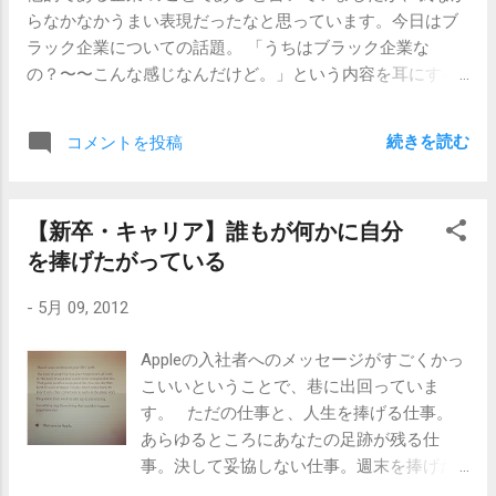
らなかなかうまい表現だったなと思っています。今日はブ
聞き、もしかするとその上司のことを尊敬すらしているか
ラック企業についての話題。 「うちはブラック企業な
もしれません。 そうすると、 部署内が徐々に「その上司の
の？〜〜こんな感じなんだけど。」という内容を耳にする
色」に染まって行きます。その過程はゆっくりですが、人
ことが時折あります。考えてみると、その会社のことが一
が入れ替わるに従って、徐々に確実なものになっていきま
番よくわかっているのは本人なので、ブラックなのかどう
す。 調和を重んじる人々は、わざわざ部署内の雰囲気や理
続きを読む
コメントを投稿
かの判断を他の人にゆだねるというのはちょっとおかしな
不尽な事柄について、異を唱えたりはしません。「うちの
話ではあります。本人がブラックだと思えばそうなんだろ
部署は雰囲気が悪いから」と他の場所でポツリとつぶやい
うし、ホワイトだと思えばそうなんです。 しかし、それで
たとしても、周囲の部署の人々は「どこがだろう？団結し
【新卒・キャリア】誰もが何かに自分
もやっぱり「ブラックなのかどうか」を聞いてしまいたく
ていて仲が良さそうなのに」と不思議に思います。 さらに
を捧げたがっている
なる気持ちも非常によくわかります。それは、 「会社がお
彼らは、新しくやってきた人に対して不要なアドバイスを
かしいのか、自分がおかしいのか」 の判断がつかなくなる
します。「○○○はしないほうがいいよ。」「こういうとき
-
5月 09, 2012
からです。特に初めて勤める会社であったりすると、なお
は、○○と言った方がいいよ。」と、具体的ですが、理由が
一層難しいです。ブラック企業なのか？という疑念と、も
明確ではないアドバイスです。なぜ、それをしてはならな
Appleの入社者へのメッセージがすごくかっ
しかすると自分が甘いだけで、世間的にはこういう会社は
いのか？なぜ、それをしなければならないのか？理由は全
こいいということで、巷に出回っていま
普通なのかもしれない、という不安が入り交じることとな
て、「ボスを怒らせるから」に起因しますが、それを明確
す。 ただの仕事と、人生を捧げる仕事。
ります。 だからこそ、一般的な基準で考えてその企業が
には伝えません。彼自信にも、プライドがあるからです。
あらゆるところにあなたの足跡が残る仕
ブラックなのであれば、とてもスッキリです。会社がおか
彼は、ボスを恐れているのではなく、調和を重んじるから
事。決して妥協しない仕事。週末を捧げた
しいのだから、自分は悪くないのです。思いわずらう必要
こそアドバイスしているだけだからです。 こうして数年が
って構わない仕事。そんな仕事が、Appleで