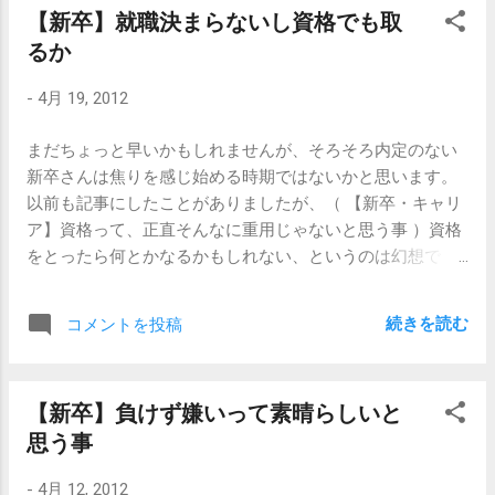
ん。 ちょっと偏った考えかもしれません
【新卒】就職決まらないし資格でも取
応募だったのか忘れてしまいましたが、採用担当になりた
が、個人的には、記事タイトルにしたとお
るか
ての頃に、司法試験を諦めた方の面接をしたことがありま
り、「誰もが何かに自分を捧げたがってい
した。まだ、上司と一緒に二人組で面接をしていた頃でし
る」と思っています。ただし、それは仕事
-
4月 19, 2012
た。 当時、私は周囲に司法試験を目指す人もいなかったの
とは限りません。 それは、趣味かもしれま
で「司法試験を目指したが諦めた」という状況がどういう
せんし、家族かもしれません。 何にだった
まだちょっと早いかもしれませんが、そろそろ内定のない
ものなのかよく理解できず、その点について色々と面接の
ら自分を捧げても構わないのか、それを見
新卒さんは焦りを感じ始める時期ではないかと思います。
中で質問をしました。 「なぜ諦めたのですか？」 「未練は
つけることが自分らしさの第一歩なのだろ
以前も記事にしたことがありましたが、（ 【新卒・キャリ
ないのですか？」 「司法試験を諦めた今、どういうことを
うと思います。 何かに夢中になれる人生が
ア】資格って、正直そんなに重用じゃないと思う事 ）資格
されたいと思っていますか？」… 面接が終わった後で、上
いいですよね。 私は、他に何も見つからな
をとったら何とかなるかもしれない、というのは幻想で
司にこう戒められました。 「あのね、君みたいなのんきな
かったので、仕事を頑張っている人生で
す。特に事務職においては。 ユーキャンなんかのサイトを
人生を送っている人にはわからないかもしれないけどね、
す。 （週末は休みますけど。） 【関連記
見ると、「 資格を取りさえすれば未来が拓ける」と勘違い
司法試験を志すっていうのは、本当につらいことなんだ
事】 【新卒・キャリア】「仕事なんて、食
続きを読む
コメントを投稿
してしまいそうになりますが、それは幻想なのです。資格
よ。彼は、30歳？（面接に来られたのは、ちょうどその頃
えりゃいいんや」 【新卒・キャリア】シン
ビジネスですからね。 ただ、以前の記事では「それだけで
合いの年頃の方でした）今まで、大学を卒業して数年間、
プルな生き様 【新卒】働くことに何を求め
食べていけるって、医師と弁護士だけだろ」と書きました
必死で司法試験の勉強をしてきたんだよ。それこそ、1日12
るのか
【新卒】負けず嫌いって素晴らしいと
が、最近は、もうちょっとあるよなあ、と思っています。
時間とかね。考えられる？君、そんなに勉強したことあ
思う事
保育士と調理師です。 保育士さんは、肉体的にも精神的に
る？」 「プルプル（いえ、ないです。）」 「それでも、司
も結構タフな仕事なので常にどこかで人材を募集していま
法試験っていうのは受かるかどうかわからないものなんだ
-
4月 12, 2012
すし、調理師はいざとなったら最近の和食ブームに乗って