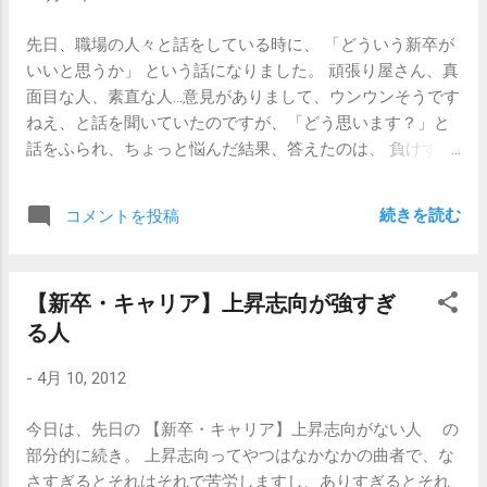
よ。努力がどうこうの問題もあるけど、金銭的に本人が勉
海外で働くというウルトラCもあったりします。 ですが、
強し続けられる環境を周囲が用意できるかどうかという問
先日、職場の人々と話をしている時に、 「どういう新卒が
不思議なことに「就職難に伴って、保育士の資格が大人
題もあるし、 年数が経つにつれ両親が年を取ったりしてい
いいと思うか」 という話になりました。 頑張り屋さん、真
気！」「調理師免許は今やステータス？」みたいなニュー
くと、本人の気持ちも焦るよね。」 「はあ、なるほど。気
面目な人、素直な人…意見がありまして、ウンウンそうです
スは聞きません。 おそらく、保育士も調理師も、「好きな
楽に生きてる自分には想像つかない世界です。」 「だか
ねえ、と話を聞いていたのですが、「どう思います？」と
人」が志すものであって、興味がないけど就職のために、
ら、司法試験を諦めた人に対して、『へー、諦めるんです
話をふられ、ちょっと悩んだ結果、答えたのは、 負けず嫌
と目指すことはあまりないからなのではないかと思いま
か。本当にいいんですか？』みたいな態度は実に失礼なん
いな人がいい ということでした。 社会に出て働いている
す。 ですが、本質的には事務職に関連する資格も同じなの
だよ...
と、自分の勤める企業の業界でのポジショニング、関わっ
です。 別に興味はないけど就職に有利なんじゃないかと思
続きを読む
コメントを投稿
ている製品の価値、社内での自分の立場…、そういった自分
って取った資格、なんていうのには大した価値はありませ
を取り巻く環境と自分自身についてある種の理解が進んで
ん。やっぱり好き（＝興味がある）じゃないと続けられな
行きます。自分はスーパースターではなく、普通の働く人
いですし、一定以上のパフォーマンスは期待できません。
【新卒・キャリア】上昇志向が強すぎ
なんだということも。 そうなってくると、 「まあ、こんな
残念ながら、持っているだけで事務職に採用されやすくな
る人
もんかな」という一種の妥協点と言いますか、落としどこ
る資格、なんていうのはないのです。もし資格を取ったと
ろと言いますか、仕事に関しても自分自身に関しても、自
しても、そのあとはずっと自分で勉強研鑽あるのみです。
-
4月 10, 2012
分なりの達成できそうなゴールをチラ見しながら生活して
いやほんと、残念ながら。 【関連記事】 【新卒・キャリ
いくわけです。 良く言えば大人になる、悪く言えば現実に
ア】資格って、正直そんなに重用じゃないと思う事
今日は、先日の 【新卒・キャリア】上昇志向がない人 の
まみれて理想を忘れていくのです。 もちろん、理想を忘れ
部分的に続き。 上昇志向ってやつはなかなかの曲者で、な
ず大志を成す人もいるわけですが、平々凡々な社会人とし
さすぎるとそれはそれで苦労しますし、ありすぎるとそれ