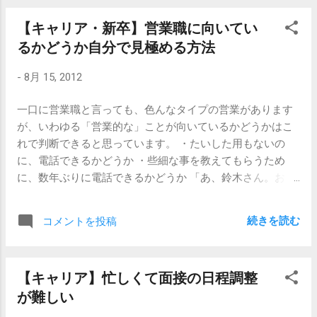
ぜ いつもの風に吹かれて 自分ではない何者
言葉は、その企業の一員として何かを説明するときに使い
かになりすます日常を送っていると、「本
【キャリア・新卒】営業職に向いてい
ます。どうでもいいですが「弊社としては…」なんてのは、
当はこれで そう 本当はこのままで 何もか
るかどうか自分で見極める方法
Whoが出てこない非常に日本的な言い回しですね。 面接
も素晴しいのに」というフレーズが心にひ
官：「今の職場では、どういったお仕事をされています
っかかります。 ちょっといいなと思って頂
-
8月 15, 2012
か？」 応募者：「弊社では○○の商材を取り扱っていますの
いた方には、こちらのバージョンもおスス
で、その商品販売のために新規顧客の開拓を担当しており
メです。ミヤジが魂から何かのエキスを絞
一口に営業職と言っても、色んなタイプの営業があります
ます。」 こんな会話になると、 あれ？んん？何コレ、営業
り出すように歌っています。 しかし白シャ
が、いわゆる「営業的な」ことが向いているかどうかはこ
受けてるんだっけ？面接だよね？ と妙な気持ちになりま
ツが似合います。 【関連記事】 【真心ブラ
れで判断できると思っています。 ・たいした用もないの
す。 面接の場では、 「今の職場では」「現職では」という
ザーズ】素晴らしきこの世界
に、電話できるかどうか ・些細な事を教えてもらうため
言い方が正しい です。 慣れた言い回しだから、つい一回だ
に、数年ぶりに電話できるかどうか 「あ、鈴木さん。お久
け言ってしまった、という場合は気にしなくて大丈夫です
しぶりです。いやーちょっとご無沙汰してまして。いや別
が、あまりにも面接の中で「弊社」「ヘイシャ」と連発し
にこれといった用事はないんですけどね、最近どうかなあ
すぎると、「日本語できなさすぎ」「ずっと”御社”で頑張っ
続きを読む
コメントを投稿
と思って。」みたいな一本の電話から何か新しい仕事が始
てね」（さすがにそんな嫌味は言いませんけども）という
まることは、わりとよくあることです。 これを普段の生活
ことになります。 特に口先滑らかな営業の方は、つい言っ
に置き換えると、「あ、○○ちゃん？最近元気？いやー、暇
てしまわないようにお気をつけください。 【関連記事】
【キャリア】忙しくて面接の日程調整
なら今度メシでもどう？あ、別に用事があるわけじゃない
【キャリア】お盆時期の転職活動 【キャリア】転職活動の
が難しい
んだけどね。なんかしばらく会ってないなあと思って。」
必需品
みたいなことです。ちょっとホストみたいですけど。で