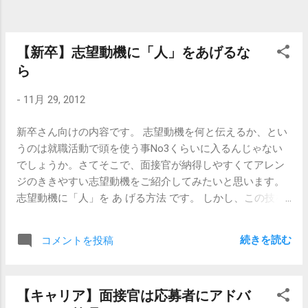
ネ入社で楽したいと思うなら、やめておきましょう。周り
った頃に「自分は大きくなったら何になるんだろう」と希
が迷惑です。 （そういう人はこの記事を読んでいないでし
望を膨らませていた問いへの答えとして、「何者にもなっ
ょうけど。...
ていない」という事実が身に沁みるのです。しかし、焦っ
【新卒】志望動機に「人」をあげるな
ても悩んでも、私は私自身が決断したこと、信じているこ
ら
と、やっている事でしか、「何者か」になることはできな
いのです。 決断の積み重ねが人生を作ると言いますが、諦
-
11月 29, 2012
めたことの積み重ねもまた、自分の人生をつくっていきま
す。 これを読んでいる方がもし、自分を諦めそうなのだと
新卒さん向けの内容です。 志望動機を何と伝えるか、とい
したら、ぜひ「自分の周囲の人は、自分の幸せを心から願
うのは就職活動で頭を使う事No3くらいに入るんじゃない
っている。」と信じてみてください。それが事実であるか
でしょうか。さてそこで、面接官が納得しやすくてアレン
どうかはさておき、「周りの人は皆、自分の幸せを願って
ジのききやすい志望動機をご紹介してみたいと思います。
いて自分を応援してくれている。」と信じれば、自分が納
志望動機に「人」を あ げる方法 です。 しかし、この技を
得できる有り様として自分の人生を生きることへの勇気が
使うときはちょっと注意が必要です。 まず第一に、 「説明
湧いてきます。 諦める、という選択肢があるとしたら、諦
会でお話をした人達にすごく好感を持てたから」 。これは
続きを読む
コメントを投稿
めない、という選択肢もまた、そこにあるのです。 【関
やめたほうがいいです。良さそうに思われるかもしれませ
連記事】 【新卒・キャリア】頭がいいか...
んが、面接官は心の中でこうつぶやきます。 「いや、その
人たちと一緒に働くわけじゃないから。人事のスタッフだ
【キャリア】面接官は応募者にアドバ
し。」 「 説明会なんだから、感じよくて当たり前でしょ。