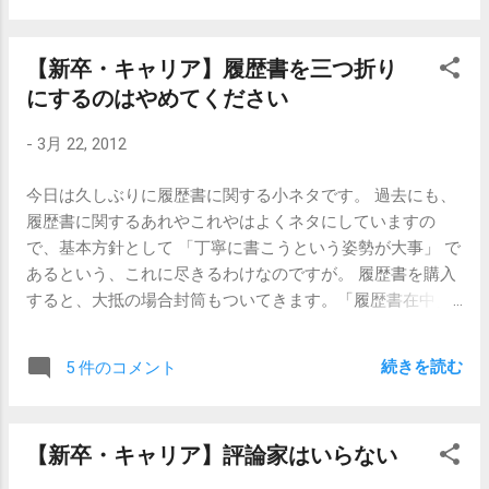
た人の中での経験でしかありませんが、このタイプの人々
さんたちに対しても「お前ら...
んでした。 一応、言うには言いましたが、我ながら笑って
は、とても優秀だけれども、身の内にどうしようもない劣
しまいそうでした。そんなこと、1ミリも思っていなかった
等感を抱えていることが多いように思います。 もちろん、
【新卒・キャリア】履歴書を三つ折り
ので。偉くなりたいなんて、全く思っていませんでした。
このエンジンがうまく動いている時には、とてつもない威
にするのはやめてください
新卒採用の時にはそんな感じでしたが何とか就職し、その
力を発揮します。他の誰よりも必死に、それも長時間働
後働き始め、転職し、今ではなかなかいい年になってきま
き、成果に対しても貪欲だからです。 ただ、何かにつまづ
-
3月 22, 2012
した。 しかし、相変わらず「偉くなりたい」という思いは
いたり、思うように事が運ばなかったり、チャンスを与え
ありません。ありませんが、一応マネージャー的な仕事を
られなかったりすると、 その強力すぎるエンジンをもてあ
今日は久しぶりに履歴書に関する小ネタです。 過去にも、
しています。それは別段イヤイヤやっているわけではな
ましてしまいます。 もし、就職・転職活動中のあなたが、
履歴書に関するあれやこれやはよくネタにしていますの
く、必要だと思ったのでやらせてもらっています。 新卒に
こういう志向を持っている方だとしたら、まずは辛抱する
で、基本方針として 「丁寧に書こうという姿勢が大事」 で
しろキャリアにしろ、面接の場では自分を偽ることもある
ことが肝心です。いつかきっと花開くときがくるはずなの
あるという、これに尽きるわけなのですが。 履歴書を購入
と思います。 「こういうことができます。」「こういうこ
で、そのためのチャンスを逃す事ないよう、自暴自棄にな
すると、大抵の場合封筒もついてきます。「履歴書在中」
とをしてきました。」という事実を偽ると経歴詐称になり
らずにただひたすらに狙い続けるしかありません。 書いて
と赤い枠で囲われたやつですね。なのですが、なぜか4枚〜
ますので、「こういう事をやりたい。」という自分自身の
いてふと思ったのですが、戦後の日本が急成長を遂げたの
5枚入っている履歴書の場合でも、大判の封筒は1つか2つだ
志向を相手の会社にあわせて偽ることが多いと思います。
続きを読む
5 件のコメント
は、こういう燃えるような上昇志向を秘めた人達が多かっ
けで、あとは通常サイズの封筒が1つか2つ付いていたりし
キャリア採用であれば10人中7人が「将来、御社の中で責任
たか...
ます。 この通常サイズ（長形3号、4号と呼ばれるもの）の
あるポジションに就きたい」と言い、新卒採用であれば10
封筒が曲者です。 履歴書は紙質がしっかりしているので、
人中8人が「30歳になる頃には、御社の中でマネージャーと
【新卒・キャリア】評論家はいらない
三つ折り・四つ折りにされると、何かとかさばって大変な
して活躍していたい」と言います。 それら全てが嘘だとは
のです。 しょうもな・・、と思われるかもしれませんが、