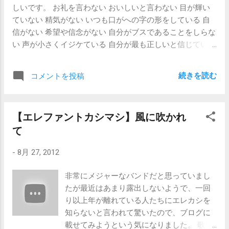
ってもいい理由とダメな理由 【新卒・キャリア】「ダメな
しいです。 お礼を言わない おいしいと言わない 目が輝い
きません。見ないと、相手が自分が話していることを理解
理由」を探している質問 【新卒・キャリア】面接でうまく
ていない 精気がない いつも口がへの字の形をしている 自
できているのかどうか確認できませんしね。 ただ、別に面
話せない
信がない 希望や信念がない 自分がブスであることをしらな
接をしている間中、ずーっと目を見ている必要はありませ
い 声が小さくイジケている 自分が最も正しいと信じている
ん。ずーっと目を合わせているなんて、それこそまさしく
グチをこぼす 他人をうらむ 責任転嫁がうまい いつも周囲
自然界における敵意の表れってやつです。そんなにずっと
が悪いと思っている 他人を嫉妬する 他人につくさない 他
見つめられていられたら、面接官もソワソワドキドキして
続きを読む
コメントを投稿
人を信じない 謙虚さがなくゴウマンである 人のアドバイス
しまいます。 どうしても苦手な方は、 目を見るタイミング
や忠告を受け入れない なんでもないことにキズつく 悲観的
を絞る といいと思います。 まず第一に、面接官が質問をし
に物事を考える 問題意識を持っていない 存在自体が周囲を
ている、その質問終わりの時。あなたの質問をちゃんと聞
【エレファントカシマシ】風に吹かれ
暗くする 人生においても仕事においても意欲がない こ、こ
いていますよ、理解していますよ、というサインです。そ
て
れは！！ 2.おいしいと言わない → 嬉しいと言わない 8.
して次に、自分の話の終わり部分。私の話はこれでいった
自分がブスであることを知らない → 自分が仕事ができ
ん終わりですよ、あなたは私の話を理解してくれました
-
8月 27, 2012
ないことを知らない と言い換えたら、もうそのまま 「ブス
か？というサインです。 それぞれ、時間は1秒から2秒ほど
な社員の25箇条」 として成り立ちます。 別に、ブスって女
でいいと思います。それ以外の時間は、テーブルの上や相
非常にメジャーなバンドだと思っていまし
性のことだけを指しているわけではないですよ。 男性でも
手の胸元あたりを見ているといいと思います。斜め上あた
たが最近はあまり露出しないようで、一回
ブスな輩はいます。 「20.なんでもないことにキズつく」な
りを見ながら話をしていると嘘をついてると思われるかも
り以上年が離れている人たちにエレカシを
んて秀逸ですね。そうなんですよ、なんでもないことで傷
しれませんし（本人の利き手斜め上を見ているとき）、向
知らないと言われて驚いたので、ブログに
ついて「傷ついている自分」を周囲にアピールするんです
き方によっては少々アホっぽいと思われる可能性がありま
載せてみようという気になりました。 歌い
よ。 そして極めつけはこれですね。 「23.存在自体が周囲