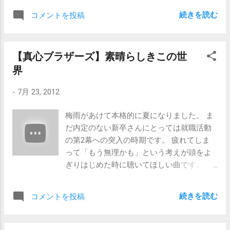
せんが面接にはお越しいただかなくて結構です 、と言われ
誰かと馬があって一緒に過ごすことに心地よさを感じると
がつかない冒頭の状態では、自分の名前をプッシュするこ
る可能性は大いにあるわけです。 面...
続きを読む
コメントを投稿
いうことは、かなり奇跡的なことですし、さらに1対1です
とはほとんどありません。 面接での採用率にもよるでしょ
らないグループ付き合いともなれば高度なバランス感覚を
うが、仮に10％だったとしても（かなり高いほうです
求められます。 その点、職場での人間関係というのは非常
が）、相手に良く思われる率と恨みを買う率を比べると、
【真心ブラザーズ】素晴らしきこの世
にシンプルです。新卒で入社したてだとしたら、誰よりも
恨みを買う率の方が圧倒的に高いからです。 特にそのこと
界
自分が下の立場であることが明確なので、そのことを理解
を意識しているわけではありませんが、なんとなく自己紹
し行動に移しさえすれば、ほとんど問題はありません。う
介は早口になり、応募者の方が面接官の名前をメモされて
-
7月 23, 2012
るさい上司や迷惑な先輩など、いけすかない相手がいたと
いるのを見ると、「メモした...な...」となんとなく思うので
しても、相手に対して自分がどのように行動するのが正解
す。 だから、面接の場で面接官の名前を覚えていなくて
梅雨があけて本格的に夏になりました。 ま
なのか、答えが明確なのです。 あとは、せっせと仕事をす
も、何ら失礼にはあたりません。 いや本当に。 【関連記
だ内定のない新卒さんにとっては就職活動
るだけです。多少人付き合いが苦手だとしても、黙々と仕
事】 【面接官の心得】窓のない部屋で面接してはいけない
の第2幕への突入の時期です。 疲れてしま
事をして、それなりに成果をあげさえすれば、そのことに
【面接官の心得】マスクしないと出歩けない
って「もう無理かも」という考えが頭をよ
ついて文句を言われることはほとんどありません。からか
ぎりはじめた時に聴いてほしい曲です。 ※
われることはあるかもしれませんが。 こんな風に、 人間関
冒頭部分を聴いて「つまんねーな」と、も
係を打算と序列で捉えるタイプの人 にとっては、学生生活
し思っても、2分40秒まで我慢してくださ
から仕事に追われる生活へと移行することは、ある種苦難
続きを読む
コメントを投稿
い。 ーーーーーーーーーーーーー 夜道を一
からの解放です。 友達付き合いが苦手だから会社でうまく
人で歩いていたら どこから何やらカレー
やっていけるか心配、という方がいらっしゃいましたら、
のにおい 僕もこれから帰るんだよ 湯気が
「そんなことは全く心配ない。むしろ今よりずっと楽にな