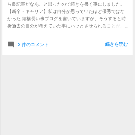
「重要な取引先のご子息なので、絶対落とさないでくださ
ら良記事だなあ、と思ったので続きを書く事にしました。
成果をあげる しかありません。他の人達は選考の過程やそ
い。」と意気込んでくるわけです。 それがまた、そういう
【新卒・キャリア】私は自分が思っていたほど優秀ではな
の前の学生時代・職歴において努力してきたからこそ採用
時に限って面接に登場するご本人が全く覇気がなくてダメ
かった 結構長い事ブログを書いていますが、そうすると時
されているのに、その難関をスルーパスして入社するので
ダメだったりするわけです。 で、ダメだと伝えるのに一苦
折過去の自分が考えていた事にハッとさせられることがあ
すから、人一倍努力するのは大前提です。必須です。 自分
労して、紹介者は激怒、一悶着、だけど取引先に伝えてみ
ります。特に悩んでいるときや迷っているときに、過去の
がちゃんと仕事ができるか、周囲に陰口叩かれないか、そ
ると「やっぱりねえ、難しいよねえ、無理言って申し訳な
自分に励まされているような気分になります。（何年たっ
んな不安があるのは当然です。でも、やってみないことに
かったね。」みたいなところで決着がつくと。...
続きを読む
3 件のコメント
ても変わらねえなあ、自分、と思う事も多々あります
はわかりませんから、まずは入社して最低3年間がむしゃら
が。） この記事はまさしくそんな感じで、たった1年前で
に頑張ってみたらいいと思うのです。 コネ入社の場合に
はありますが、最近よくクヨクヨ悩んでいるので我ながら
は、数年間は何をやっても「○○さんの子供らしいよ」「へ
ちょっと心に沁みました。最高の自家発電です。 自分を諦
ーそうなんだ」と言われ続けます。仕事ができれば良い意
めること、というのは結構簡単です。 大人になったふりを
味で、仕事ができなければ悪い意味で。 でも、真面目に仕
して、うっすら笑いでも顔にへばりつけておけば、一時的
事を頑張り続けていれば、そのうち言われなくなります。
にはしのげるかもしれませんが、自分を諦めたという事実
「○○さんの息子」「○○さんの娘」ではなく、「○○さん」と
は、数年経って重たくのしかかってきます。そのときにな
して認識されます。息子/娘、という冠がいつまでたっても
って誤りに気づいたとしても遅すぎはしませんが、軌道修
取れないのだとしたら、それは「この人、なんでここにい
正するには、あきらめてから経過した時間と同じだけの時
られるんだろう？仕事全然できないのに。」という疑問に
間がかかります。 中年の域に差しかかってきてから、ふと
対して「ああ、○○さんの息子/娘だからね。」という回答が
「自分が何者にもなっていない」という考えが押し寄せて
常にどこかでなされているからだと思ってください。 コ
くることがあります。地位や名誉のことでなく、昔子供だ