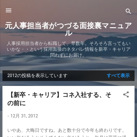
スキップしてメイン コンテンツに移動
元人事担当者がつづる面接裏マニュア
ル
人事採用担当者から転職して、早数年。そろそろ言ってもい
いかな・・という採用面接のネタバレ情報を新卒・キャリア
問わずにお届け。
2012の投稿を表示しています
すべて表示
投
稿
【新卒・キャリア】コネ入社する、そ
の前に
-
12月 31, 2012
いやあ、大晦日ですね。あと数十分で今年も終わりです。