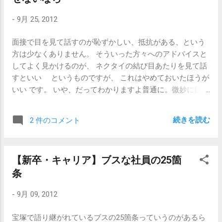
いる様子があるように思われて、そこがな
地悪しているわけじゃないんですよ。面接官は、「事前に
んとも言えない魅力です。 就職活動や転職
-
9月 25, 2012
用意してきた回答ばかりだなあ」、と思ったら、その場で
活動がなかなかうまく進まなくて明るい曲
考えないと答えられない質問をすることがありますが、そ
を聴く気分になれない方にも、生きる事の
面接で目を見て話すのが恥ずかしい、抵抗がある、という
れは実際に、応募者の方に「今、考えていること」を発言
憂鬱さに押しつぶされそうな方にも、なぜ
方は少なくありません。 そういった方々へのアドバイスと
してほしいからです。用意してきた回答ばかりだと、ソツ
か素直に心に染みる曲が多いのでおすすめ
してよく見かけるのが、 ネクタイの結び目あたりを見て話
がないのは当然ですし、その人がどういう人なのかを伺い
です。 そして、死なずに戻って来てくださ
すといい というものですが、 これはやめておいたほうが
知ることは難しくなるからです。 答えるまでに少々時間が
い。 【関連記事】 【エレファントカシマ
いい です。 いや、だってわかりますよ普通に。微妙に目が
かかるくらい、別にたいしたことじゃない んですよ。
シ】風に吹かれて
合ってないことくらい。 人間は、目が合ったかどうかにつ
「えーと、そうですね。」と言って1分くらい黙って考え
いて非常に敏感です。かなりの距離があっても「あ、今あ
ても、別になんてことはないです。 間で「えっと、ちょっ
続きを読む
2 件のコメント
の人と目が合ったな」とわかることがありますし、なんで
と待ってください。考えをまとめます。」くらい言ってく
したら背中を向けていても視線を感じることがあるくらい
れたら嬉しいですけど。 判断材料になるようなことを何一
です。それほど敏感な「視線」がほんの数十センチしか離
つ聞けずに面接を終了すると、それだけで面接時間が丸々
【新卒・キャリア】ブスな社員の25箇
れていない相手から自分の目に向けられているかどうかく
無駄になります。それに比べれば、1分くらい待つのは、何
条
らい、誰だってわかるもんだと思います。 これはですね、
て事はないんです。 面接では即答しなきゃいけない、なん
もう「恥ずかしかろうが、なんだろうが、 目を見なさい 」
て決められているものでもありませんし、回答に悩んだと
-
9月 09, 2012
としか言えません。 面接は、互いに自分のこと（面接官の
きは焦らずにちょっと時間をもらってちゃんと考えて回答
場合は自分の会社のこと）を説明する場です。真剣に何か
したほうがいいです。 【関連記事】 【新卒・キャリア】雇
宝塚で語り継がれているブスの25箇条っていうのがあるら
を説明しようとすれば、相手の目を見ずにすますことはで