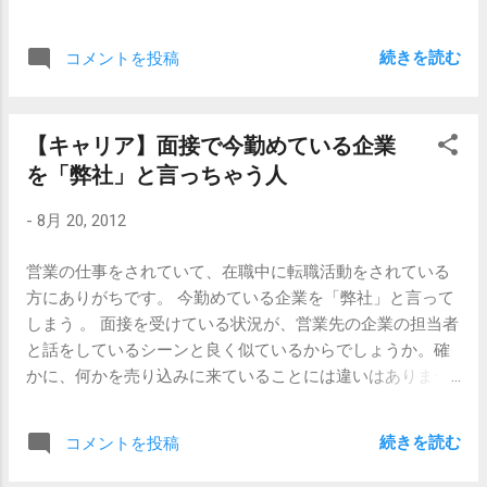
す。 しつこいようですが、ネクタイの結び目や首もとをま
だしが素晴らしいです。 輝く太陽はオレの
を暗くする」 その人がマイナスの空気を振りまくせいで周
じまじ見つめられると、面接官は居心地が悪くてしょうが
もので きらめく月は そう おまえのナミダ
囲が皆気を使ってしまって、職場の空気が淀んでしまうな
ないのです。 【...
続きを読む
コメントを投稿
普通の顔した そう いつもの普通の 風に吹
んてのはよく聞く話です。それほど接点がなくても、人間
かれて消えちまうさ あたりまえに過ぎ行く
ですからね、繊細な人はダメージを受けるし、何を言って
毎日に 恐れるものなど何もなかった 本当は
もマイナスの答えしか返ってこない相手を交えて話をする
【キャリア】面接で今勤めている企業
これで そう 本当はこのままで 何もかも素
気にもならなくなってきます。そしてどんどん職場の雰囲
を「弊社」と言っちゃう人
晴しいのに 明日には それぞれの道を 追い
気が悪くなり業績も落ちて行くと。 こういう人、なんて言
かけてゆくだろう 風に吹かれてゆこう さよ
うんだろうなあ、と思ってたんですよ。 傷つくのはむしろ
-
8月 20, 2012
ならさ 今日の日よ 昨日までの優しさよ 手
周囲であって本人がうつになることはまずないし、モンス
を振って旅立とうぜ いつもの風に吹かれて
ター社員というのともちょっと違うなと。 これを読んで、
営業の仕事をされていて、在職中に転職活動をされている
見慣れたいつもの町を過ぎれば 素知らぬ顔
そうか、 こういう人達は ブスな社員 なんだなと、と
方にありがちです。 今勤めている企業を「弊社」と言って
そびえるビルの角 遠くで聞こえる そう 遠
ても納得したのでした。 【関連記事】 【心の問題】うつの
しまう 。 面接を受けている状況が、営業先の企業の担当者
くで聞こえる 町の音に耳をかせば 悲しみは
連鎖反応（ストーリー版）
と話をしているシーンと良く似ているからでしょうか。確
優しいふりして この町を包むだろう おまえ
かに、何かを売り込みに来ていることには違いはありませ
に会いにゆくまで さよならさ 今日の日よ
ん。営業では何かの商品を売りに行っているでしょうし、
昨日までの優しさよ 手を振って旅立とうぜ
面接では自分自身を売り込みに行っているわけです。 しか
いつもの風に吹かれて (見慣れてる)この部
続きを読む
コメントを投稿
し、面接は個人として受けているわけであって、○○社の社
屋も 俺達の優しい夢も 手を振って旅立とう
員として行っているわけではないのです。 「弊社」という