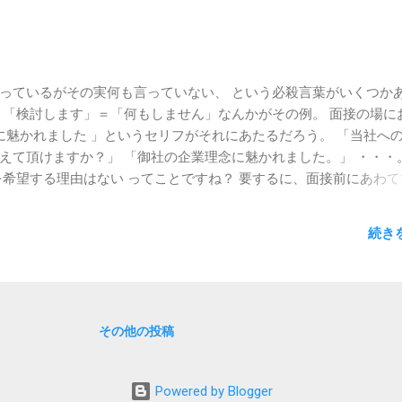
とがあるんです。 あるとき、たまたま御社の企業理念のひとつで
で、与えられるべきではない」 というのを知りまして。 ああ、な
その営業マンの方の仕事のスタイルそのものだなと。 今後のキャリ
と悩んでいた 私にとっては、「仕事は創るべき」という言葉は重
決められた仕事を決められた手順どおりできればいい、 と言われて
っているがその実何も言っていない、 という必殺言葉がいくつか
フィールドへ行きたいと強く思いました。 なんて感じでしょうか。 
 「検討します」＝「何もしません」なんかがその例。 面接の場に
 チラッとHPを見て決めた志望動機 なんかじゃないな、と面接官に
念に魅かれました 」というセリフがそれにあたるだろう。 「当社へ
関連記事】 【新卒】志望動機...
えて頂けますか？」 「御社の企業理念に魅かれました。」 ・・・。
を希望する理由はない ってことですね？ 要するに、面接前にあわて
ず目に付いた企業理念のこと言ってるだけですね？ 中には、「鬼十訓
んかもありますが、 こういうパンチのある企業理念を持っている
続き
があることが色々とあるので、 わざわざ面接の場でその話をする必
企業によって企業理念の取り扱われ方は色々だ。 毎日、お経のよう
だけの会社もあろうし、 社員が時々思い出して、「ああ、いいこ
し、 社員が「え、うちの会社に企業理念なんてあったっけ」とい
念に！」と張り切って言ってみたところで、 「ああ、アレ、実態に
その他の投稿
るんだよね。」 とか言われたらどうするんであろうか。 だから、
 言わないほうがいい 。 でも、「どーしても、他にこれと言った志
Powered by Blogger
いう場合のために、必殺技のアレンジ方法を、次回ご紹介。 【続き