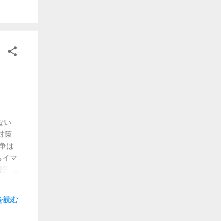
問い：
わから
優先順
答さ
。 た
い
は、
関連の
PI
支配的
だし
ない
の3）
対策
リア】
争は
もイマ
優秀で
問なら
ームに
を読む
が強
あな