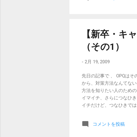
には、すぐ説教をする。 （
人前では言わないが、オレ
ない・ややそう思う・そう
位をつけさせていくという
せていくというもの。 そし
【新卒・キャ
とえば、 「デートの時間
（その1）
が、自分はわりとよく遅れ
同じく「身勝手」という性
質問が出てきたら、他の性
-
2月 19, 2009
の場合は、高頻度で「そう
な性質が何なのか、色々な
先日の記事で 、 OPQ
ていくのです。 また次回に
から、対策方法なんてない
【新卒・キャリア】OPQ
方法を知りたい人のための
OPQの対策...
イマイチ、さらにつなひき
イチだけど、つなひきでは
しょうか？」と聞かれても
どうでしょう。 運動会で
コメントを投稿
入ってもらいますか。 か
い太郎さんに入ってもらっ