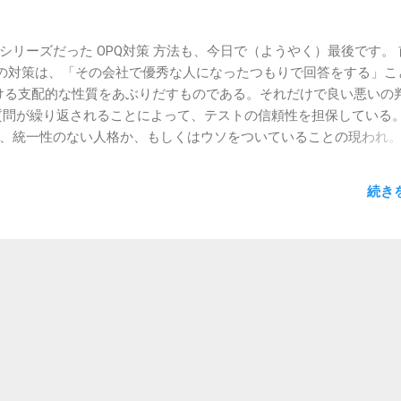
シリーズだった OPQ対策 方法も、今日で（ようやく）最後です。 
SPIの対策は、「その会社で優秀な人になったつもりで回答をする」こ
における支配的な性質をあぶりだすものである。それだけで良い悪いの
質問が繰り返されることによって、テストの信頼性を担保している
、統一性のない人格か、もしくはウソをついていることの現われ。 S
欠点 は、その人のことを知るにおいて、 「本人がそう言っている」 
です。 ようするに、いや、どう考えてもお前はグウタラだろ、と
続き
面で真面目な人間だ」と思っていれば、 そういう結果になる とい
いている人対策として同じ質問が何度も出てくる、ことを説明しま
ば、ばれることはない わけです。「自分はそういう人間だ」と思い
もそれはウソですらないわけですし。 だから、「優秀な人になっ
おいてその人だったらどうするか、微に入り細に入りシュミレー
違う誰か 、その会社で活躍できる誰か 、としてこのテストの結果を
あでも、シュミレーションが細かく必要だし、 自分じゃない誰かを
し、 会社によっては参考程度にしか結果を見ていない可能性もあ
っていうと、かなり疑問 ですけどね。 【関連記事】 OPQシリー
せもつ特徴（計画性がある） 【新卒・キャリア】何をしたいのか