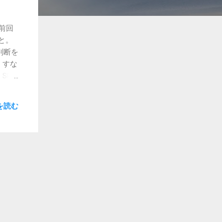
前回
と。
判断を
。すな
PI
こと
いう人
を読む
うこ
した
込ん
たつも
ション
出す
装う
るの
ズ
わから