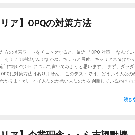
いのか によるのです。 要するに、 どういう人を優秀とするのか、
は会社によって変わる 、というわけです。 だから、 あなたが就職
人が優秀なのか がわからないと、OPQの対策も難しいのです。 いや
リア】OPQの対策方法
PQはほぼクリアできたと言えます。 そのためにもまずは、その企
きればそこで働いている人、さらにできればそこで スター 社員 と
を設けてください。 新卒さんだと、OB訪問っていう手がありますか
じゃないでしょうか。 【続き】 【新卒・キャリア】OPQの裏ワザ
た方の検索ワードをチェックすると、最近 「OPQ 対策」 なんてい
キャリア】OPQの裏ワザ的対策方法（その3） 【新卒・キャリア】O
、そういう時期なんですかね。ちょっと最近、キャリアネタばか
4：完結編） 【関連記事】 【新卒】OB訪問はやったほうがいいん
の話 に続いてOPQについて書いてみようと思います。 まず、ダラダ
Qの対策方法 【新卒】SPIとGAB+OPQ
 OPQに対策方法はありません。 このテストでは、どういう人なの
わかりますが、 イイ人なのか悪い人なのかを判断しているわけで
動会に例えてみると、 GABやSPIの国語と算数パートでの点数は、 
た、太郎さんは4番だった 、という単一の基準における優劣なのに
続き
んはかけっこは得意だけど、障害物競争はイマイチ、 さらにつなひきに
る 太郎さんはかけっこも騎馬戦もイマイチだけど、つなひきでは
事象がわかるだけなのです。 そして、そこから類推できるのは、 花
たときの運動神経は素晴らしいけど、誰かと協力するのは苦手な
、 太郎さんは小回りはきかないけど、力が強いんだな、 ということ