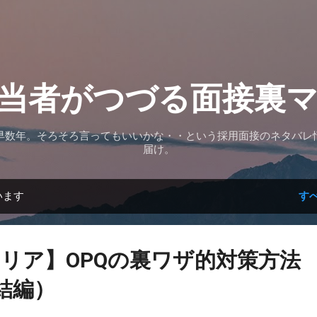
スキップしてメイン コンテンツに移動
当者がつづる面接裏
早数年。そろそろ言ってもいいかな・・という採用面接のネタバレ
届け。
います
す
リア】OPQの裏ワザ的対策方法
結編）