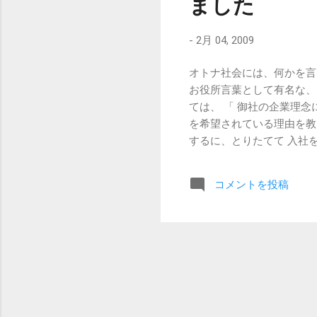
ました
優秀で、色々とお話したこ
「仕事は自ら「創る」べき
どな、と思ったんです。 
-
2月 04, 2009
テップをどうしていこうか
ました。 今の会社では、
オトナ社会には、何かを言
ので、 創る仕事ができる
お役所言葉として有名な、
あ、要するに、 面接前に
ては、 「 御社の企業理
もらえればいいのです。 【
を希望されている理由を教
するに、とりたてて 入社
業HPを見て、 とりあえ
たいなパンチのある社訓な
コメントを投稿
は、 もっと他にもパンチ
ないと思う。 そもそも、
和しているけど本当にそれ
てるな」というのもあろう
あろう。 「御社の企業理
ていないから、今度変更す
の場ではできるだけこれは
由が思い当たらない」 と