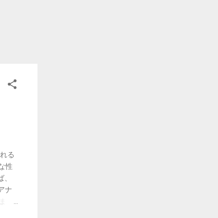
される
な性
ば、
アナ
まま
よっ