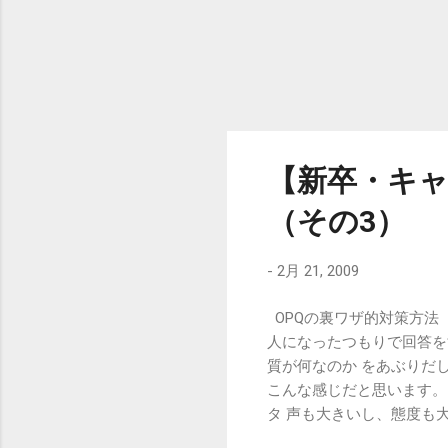
ないんですけど
【新卒・キャ
（その3）
-
2月 21, 2009
OPQの裏ワザ的対策方法（
人になったつもりで回答を
質が何なのか をあぶりだ
こんな感じだと思います。
タ 声も大きいし、態度も
なアナタ ： どの