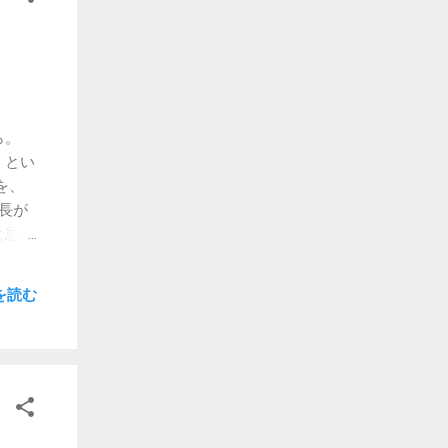
 と
す。
の要
対策方
えろ
ザ的
ら。
】
、とい
結編）
を、
長が
と思
」か
きに
を読む
この
る」
たん
すほ
・
ごく