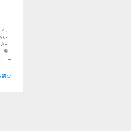
ある
るほ
アス
く響き
いる
ある。
ま
おい
思って
の入社
 要
て企
」み
会社
を読む
要も
に唱
と言っ
うのも
即し
面接
望理
】