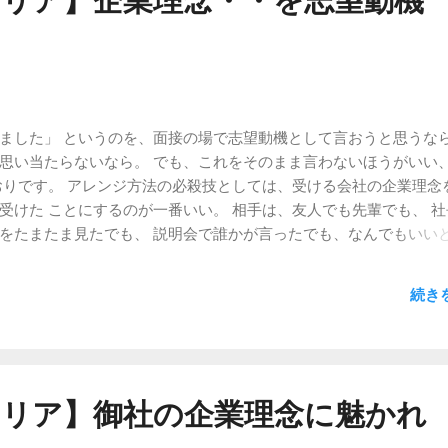
ャリア】企業理念・・を志望動機
情報をもとに、 太郎さんと花子さん、どちらが優秀か答えてください
。 わかってるのはそれぞれの特徴であって、優劣ではない からで
本的な考え方 だと私は理解しています。人間を要素に分解して、そ
けですね。善悪を判定しているわけではないんだから、そもそも
いうわけです。 しかし、 そんな綺麗事はいいから、対策方法を教
回もまたこの話題が続く。 【続き】 【新卒・キャリア】OPQの裏ワ
ました」 というのを、面接の場で志望動機として言おうと思うな
・キャリア】OPQの裏ワザ的対策方法（その2） 【新卒・キャリア
思い当たらないなら。 でも、これをそのまま言わないほうがいい
その3） 【新卒・キャリア】OPQの裏ワザ的対策方法（その4：完
おりです。 アレンジ方法の必殺技としては、受ける会社の企業理念
GAB+OPQ
受けた ことにするのが一番いい。 相手は、友人でも先輩でも、 社
をたまたま見たでも、 説明会で誰かが言ったでも、なんでもいい
」べきで、与えられるべきではない。の場合＞ ※電通の「鬼十訓
ョン 大学のサークルの先輩が、御社で働いているんです。 就活のと
続き
っていて、 すごく、色々なんでもできて、憧れの先輩なんです。 
と元気がなくて、 どうしたのかなと思ったら、 「仕事は自ら「創
はない。って難しいよなあ・・」 って言うんです。 色々話を聞い
の難しさは理屈でしかわからないんですけど、 あの先輩が頭を悩ま
、 自分もチャレンジしてみたい気持ちがすごく出てきたんです・
ャリア】御社の企業理念に魅かれ
の仕事で、多少御社とお付き合いがありまして。 営業担当の方もす