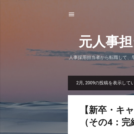
元人事担
人事採用担当者から転職して、
2月, 2009の投稿を表示して
投
稿
【新卒・キャ
（その4：完