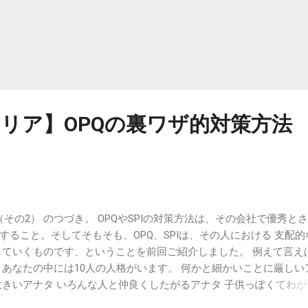
リア】OPQの裏ワザ的対策方法
その2） のつづき。 OPQやSPIの対策方法は、その会社で優秀と
すること。そしてそもそも、OPQ、SPIは、その人における 支配的
していくものです、ということを前回ご紹介しました。 例えて言え
 あなたの中には10人の人格がいます。 何かと細かいことに厳しい
大きいアナタ いろんな人と仲良くしたがるアナタ 子供っぽくてわが
人格が活動的で、どの人格が寝てばかりなのか、それに