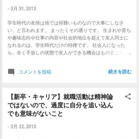
が、内定者確保の皮算用のために「本当にうちに来る気あ
苦しいところではありますが、生きていく上では結構な財
-
3月 31, 2013
る？」「絶対来る？」「他に内定が出ても来る？」のかど
産になるはずです。 まあしかし、 「根性と自信が欲しいか
うかをチェックしているのです。 2、単純に内定が欲しい
ら、まだ辞めない」と思うような人は、既にそれなりに根
学生時代の友情は他では得難いものなので大事にしなさ
だけなのか、それとも本当にうちの会社で働きたいのか確
性があると思われるので、この記事を読んで踏みとどまる
い、と言われます。 まったくその通りです。 生まれや育ち
認。 1、の志望度チェックとほとんど同じ意味ですが、 も
ってことはないかもしれませんが。 【関連記事】 【第2新
や趣味志向や仕事の内容や社会的地位を超えて友人同士に
うちょっと色々探っています。 応募者にとっても、第一希
卒】4月中に退職する新卒さん 【第2新卒】第二新卒として
なれるのは、学生時代だけの特権です。 社会人になった
望、第二希望…滑り止めがあるのと同様に、企業側にも、A
転職活動するときの心がけ
ら、全く手放しの状態で友人ができる機会はものすごく少
ランク人材、Bランク人材、…滑り止め人材があります。配
なくなります。特に後半の「仕事の内容や社会的地位を超
属先をどこにするかについては、入社研修後に発表する企
えて」の部分。 大事なことなので、もう一度太字で書いて
業も多いですが、それほど規模の大きくない企業の場合は
続きを読む
コメントを投稿
おきます。 社会人になったら友達はできなくなります。 こ
面接時の発言を参考にして決定したりします。 「はい！御
の先、失う一方です。 早々に内定を取った友人と、そうで
社で働きたいです！…（以下無言」の場合には、心の中で
ない自分。 なかなか内定の取れない友人と、希望の会社か
「オイオイ、今の流れは、入社後に何したいのか続けると
【新卒・キャリア】就職活動は精神論
ら内定がもらえた自分。 そんなことから徐々に距離が離れ
ころだろ。」 とツッコミながらも、書類に「他社で内定が
ではないので、過度に自分を追い込ん
始め、実際に働き始めるとお互いの環境の違いや仕事に対
取れなければ来るだろう。配属先にこだわりなし。どこで
する姿勢の違いでさらにその距離は遠のいて行きます。自
でも意味がないこと
もOK。」とメモしたりしているわけです。 3、ほのめかし
分は学生でいた頃と変わらぬ付き合いをしていたつもりな
て心をつなぎとめる。 そうは言っても、面接中にこの質問
-
3月 22, 2013
のに周囲の嫉妬や反感を買う事もあるでしょう。 まあしか
をされたら応募者としては嬉しいです。「お！採用してく
し、そんなこんなも30歳を過ぎる頃には忘れてまた親密な
れるのか！」とテンションがあがりますよね。面接官も鬼