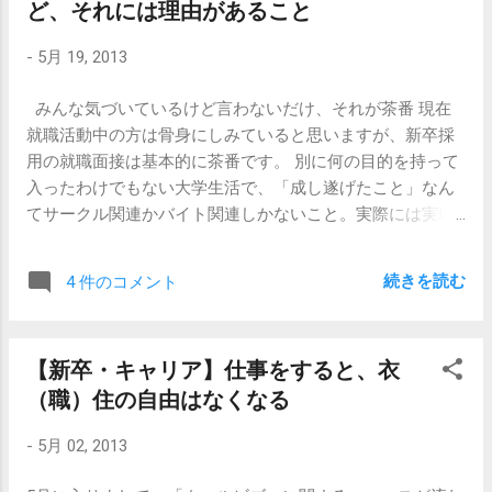
ど、それには理由があること
別に問題ではないのです。 会社に行けない状態 ＝ それ
ろ、やる気満々です、と言っていました。「こんな仕事や
は病気 だからです。 大変シンプルです。 いやまさに、
りたくない」と言う代わりに、「私はうつ病なんです。」
-
5月 19, 2013
我ながら 社畜の鑑のような思考 ですね。 【続き】 【心の
と言っているようでした。 これはさ、きっとうつ病じゃな
問題】私はうつ病です。絶対に。
いよな、と思いました。 何かよくわかりませんけど、診断
みんな気づいているけど言わないだけ、それが茶番 現在
がつくとしたらもっと全然違う名前のものだろうと。なん
就職活動中の方は骨身にしみていると思いますが、新卒採
だったら、「うつ状態」という診断名も、医師が本人に配
用の就職面接は基本的に茶番です。 別に何の目的を持って
慮してそういう仮の診断にしているだけじゃないだろうか
入ったわけでもない大学生活で、「成し遂げたこと」なん
と。 そもそも、 私はうつ病です、絶対に。 って、 ものす
てサークル関連かバイト関連しかないこと。実際には実現
ごくうつ病っぽくないセリフ...
するわけもないプロジェクトについてディスカッションを
したところで、無責任な発言でしかないこと。 就活生だけ
続きを読む
4 件のコメント
でなく、採用担当者だって本当はちゃんとわかっているの
です。 これが茶番だってことは。 面接は上位下位10％の
ピックアップには有効 とは言え、面接も全く無意味なわけ
【新卒・キャリア】仕事をすると、衣
ではありません。 上位と下位、それぞれ10％の部分に位置
（職）住の自由はなくなる
する人たちをピックアップするのには、面接も結構役に立
ちます。「超優秀」な人と、「まったくもってありえな
-
5月 02, 2013
い」人ですね。しかし、超優秀な人がそうそうやってこな
いような中小企業の場合、必然的に、面接では下位10％の