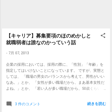
る鬱歌…。 最後には「おれーは、死にたー
面接官は優越感に浸れるけれども、面接の成果としては意
い」とか叫んでるし。 個人的には、以下の
味がない んだそうです。 こうなったからには、こういう
フレーズの部分が心に沁みました。 立派な
意味不明質問を面接で繰り出してくる企業も殲滅...
大人になりたいな 立派な大人になりたいな
確かな仕事をしとげたいもんだな、ああ 立
派な大人になりたいな 立派な大人になりた
【キャリア】募集要項のほのめかしと
いな 体の全て使い尽くして死にたい あ
就職弱者は誰なのかっていう話
あ、本当だなあ。立派な大人になりたいな
あ。 でもなんだか、このまま一生こんな感
-
7月 07, 2013
じなのかな、と思ったりもします。 もしか
して、「大人」っていうのは「なる」もの
企業の採用においては、採用の際に、「性別」「年齢」を
じゃなくて、「大人」であろうとし続ける
指定してはいけないことになっています。 ですが、実態と
努力とかその姿勢のことを言うの？と考え
しては、 「職場の男女のバランスから考えて、男性がいい
ると、その道の険しさに挫折しそうになっ
なあ。」とか、 「女性が多い職場だから、まあ基本女性だ
たので、ちょっと考えるのをやめることに
よね。」とか、 「若い人が多い職場だから、50歳くらいの
しました。 【関連記事】 【エレファントカ
人が入ってくると浮いちゃうんだよねえ。」 なんてことは
シマシ】 翳りゆく部屋 【エレファントカ
結構あったりします。 そんなとき、企業は求人の内容で一
続きを読む
3 件のコメント
シマシ】風に吹かれて
生懸命ほのめかしています。 20代後半～30代が活躍中！ 女