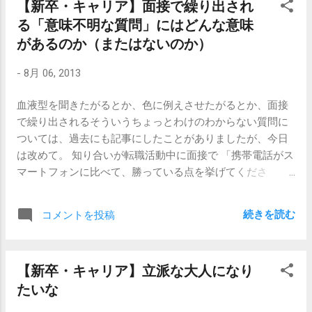
【新卒・キャリア】面接で繰り出され
身地教えてもらえる？」なんて言いますか。言いませんよ
る「意味不明な質問」にはどんな意味
ね。（ちょっと例えがあんまりうまくないんですけど。）
「ふざけないでよ、バカにしてんの？」とまではいかなく
があるのか（またはないのか）
ても、「何？何なの？？なんでそんなこと言わなきゃいけ
-
8月 06, 2013
ないの？？？」と警戒されます。何だったら、彼女は怒っ
て帰ってしまうでしょう。でも、「いや、ちょっと趣味で
血液型を聞きたがるとか、色に例えさせたがるとか、面接
富山県の民謡にハマってるから、富山出身の人探してるん
で繰り出されるそういうちょっとわけのわからない質問に
だ。」という前置きがあれば、特に抵抗なく教えてくれる
ついては、過去にも記事にしたことがありましたが、今日
可能性はぐっとあがります。 まあしかし、面接という場で
は改めて。 知り合いが転職活動中に面接で 「携帯電話がス
は面接官側の方が強者の立場に立っているので（それもど
マートフォンに比べて、勝っている点を挙げてくださ
うかとは思いますが）、多少、コミュニケーションのひず
い。」 と聞かれたと言っていました。（特に、メーカーで
みを気にせずに無茶ぶりの質問がやってくる可能性は大い
もないし、電気屋でもないし、直接そういう機器に関係が
にあるのです。 そんなときは、こう聞くのが一番です。 え
続きを読む
コメントを投稿
ある仕事ではない。） わけがわかりませんね。 どうやら最
ーと、その質問はどういう意図でしょうか？ もちろん、相
近、面接で意味不明な質問をするのが流行っているようで
手（面接官）の態度次第ではあります。 茶目っ気たっぷり
す。 面接で、こういうわけがわからない質問が出てくる理
な感じで、「アラスカの人に氷を売るにはどうしたらいい
【新卒・キャリア】立派な大人になり
由は、2つ考えられます。 1）面接官が独自のタイプ論を信
と思いますか？」とニコニコ質問してくる相手に対して意
たいな
じている 関連記事に挙げた、血液型の話みたいな感じでし
図を確認してしまうのは、無粋と言えるでしょう。そうい
ょうか。質問者の中で「○○な人は、こういう系」みたいな
う場合は、ニコニコしながら頑張って答えればいいと思い