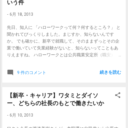
望みしすぎている募集要件である場合もありますし、応募
いう件
してみたところで別に大きな痛手を負うわけではありませ
-
6月 18, 2013
んし、応募してみたらいいんです。 でも、「経験年数2年
なんですけど、可能性はありますか？応募してもいいです
先日、知人に 「ハローワークって何？何するところ？」 と
か？」と電話をかけるのはやめておいてください。「可能
聞かれてびっくりしました。まじすか、知らないんです
性あり」と答えちゃうと、じゃあなんで3年で募集かけてる
か。 でも確かに、新卒で就職して、そのままずっとその企
のかっていう話になってしまいますし、 「可能性なし」と
業で働いていて失業経験がないと、知らないってこともあ
答えるには判断材料がなさすぎますし、結局「イケると思
りえますね。 ハローワークとは公共職業安定所（職安）の
うのであれば、応募してください」としか言えないわけで
愛称です。 ハローワークとは公共職業安定所の愛称。働き
すので。 やめとけ、と思うのは、募集要件に対してニアミ
口を探す人に仕事をあっせん・仲介するための、事業者に
スどころか まったくかすってもいない場合です。 「自分が
続きを読む
9 件のコメント
とっては労働者に向けて求人を公告するための公的な機
イケると思うなら」応募したほうがいい 、という話なの
関。 仕事に就いていた人が失業保険の給付を受けるために
で、「もし合格したら超ラッキー」くらいの気持ちで、経
は、退社時にもらった離職票１と離職票２を提出する必要
験者を募集している案件にまったくの未経験で応募してみ
【新卒・キャリア】ワタミとダイソ
がある。 ー ハローワークとは ※リンク先のハローワー
る、なんていうのは無駄です。 不合格になるばかりか、
ー、どちらの社長のもとで働きたいか
クに関する説明文はかなり偏見に満ちていますので、公正
「こいつ、まったく募集要件読んでないじゃん！」と、ブ
な観点でハローワークとは何かを知りたい方は、ご自身で
ラックリスト入りしてしまう可能性もありえます。 【関連
-
6月 10, 2013
調べてみてください。 多くの人にとって、ハローワークと
記事】 【キャリア】面接後の結果連絡が遅い場合、何日待
は、失業したときに失業保険をもらいに行くところです。
つか 【キャリア】面接結果の連絡が遅いのは・・