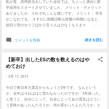
私が昔、採用担当をしていた会社では、ちょっと遅めに新
関係に戻ったりすることもあります。なんかちょっとやり
畜ではありませんので、このセリフを言っておいて面接後
卒採用をスタートさせていました。 メリット・デメリット
づらいな、と思う事があっても、縁は切らずに適度な距離
に×印をつける可能性はほとんどありません。（ただし、内
ありましたが、それぞれこんな感じです。 メリット： 学生
感を保っておくのがよろしでしょう。仕事の内容や社会的
定を約束しているわけでもありませんけど。） こうやって
がこなれてる。 さすがに就職活動も終盤の時期になると、
地位を超えて仲良くできる相手がいるというのはいいもん
内定をほのめかしておくと応募者が他の企業を受けるのを
紋切り型のセリフばかり言う人は少なくなります。 （一
です。 そんなわけで、出会いと別れの季節ですが、就職戦
牽制できるので、 早めに採用人数を確保したいが内定を確
応、いるにはいましたけど。） デメリット： 当然ながら
線真っ只中の皆さんは周囲がどうかということは気にせず
定できるのはもうちょっと...
大変優秀な人はもうすでに大手企業で内定が決まってしま
に自分のことに邁進してください。 ま、元々友人の少ない
続きを読む
コメントを投稿
っている のでやってこないこと。 それほど学生さんに人気
私には縁のなかった話なんですが。 【関連記事】 【新卒】
のある企業でもなかったので、あまり大手とは張り合わな
集団の中で浮いてしまう人 【新卒】内定者同士の「仲良く
くても済むように、あえて学生さんたちがちょっと疲れた
しなきゃプレッシャー」について思う事
【新卒】出したESの数を数えるのはや
頃を狙ってやっていたのです。（そもそも超優秀な学生さ
めておけ
んはうちを選ばないだろ、というある種のあきらめが前
提。）姑息と言えば姑息ですが、まあ工夫と言えば工夫で
-
3月 11, 2013
す。 あとは、 落ちまくりすぎてプライドが傷ついて自信を
失い、もうなんか自虐的な目をしてる人が出てくること が
今日で東日本大震災からちょうど2年です。 なんという
デメリットと言えるでしょうか。 こういう人は採用しな か
か、去年はそれはほど思わなかったのですが「2年経った」
った です。 私は頑張ってるんですけど頑張ってるんですけ
と思うと、自分にとって、社会にとってあの震災はどうい
ど、どうもダメなんです的な。 そこそこ忙しい会社だった
う意味があったんだろうか、何か変わったんだろうか、と
というのもあり、 こういう人は、自分ではどうにもできな