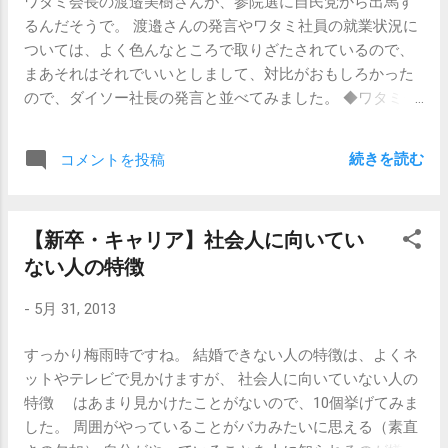
ワタミ会長の渡邉美樹さんが、参院選に自民党から出馬す
掲載されている求人に応募して面接し就職に至ることも勿
るんだそうで。 渡邉さんの発言やワタミ社員の就業状況に
論あるでしょうが、都会では田舎と比較すると相対的にハ
ついては、よく色んなところで取りざたされているので、
ローワークの重要性は低いように思います。それなりにキ
まあそれはそれでいいとしまして、対比がおもしろかった
ャリアがあるとハローワークよりも求人サイトとか紹介会
ので、ダイソー社長の発言と並べてみました。 ◆ワタミ会
社のほうが希望する就職先に出会える可能性が高いからで
長 渡邉氏の発言 ・ 人間が働くのは、お金を儲けるためで
す。 採用担当者をしていた頃、時折「ハローワークに求人
はなく人間性を高めるためである。 ・人間性を高めるため
募集を出してください」という電話がかかってくることが
続きを読む
コメントを投稿
に生まれてきたんだから、そのお手伝いをすることが一番
ありました。ハローワークから。しかも若干上から目線。
尊い仕事です。（中略）僕の仕事は全部、教育です。 ・大
何コレ？何なの？ハローワークからの営業？依頼？もしく
体、この会社は、儲かるから、儲かりそうだからで事業を
は強制？義務？と戸惑って、上司に相談してみたところ、
【新卒・キャリア】社会人に向いてい
はじめたことなんて今まで一度もないんです。外食事業だ
「そんなもん出さなくていい」 の一言でした。 でも確かに
ない人の特徴
って、儲かりそうだからやったわけじゃない。そこに「出
求人はしてるし、求人サイトにお金出して掲載してもらっ
会い」「ふれあい」「やすらぎ」を提供したい。お客様の
てるんだし、ハローワークにも求人票を出したっていいん
-
5月 31, 2013
思い出と関わりたい。という想いがあったから。 ・ 仕事
じゃないかと思うんですよ。なんかタダみたいだし。と伝
は、成し遂げるもの」と思うならば、「勤務時間そのも
えてみても、「出さなくていい」の一言でした。 理由を聞
すっかり梅雨時ですね。 結婚できない人の特徴は、よくネ
の」に捉われることなく仕事をします。なぜなら、「成し
いてみると、ハローワークに応募を出すと、要件を無視し
ットやテレビで見かけますが、 社会人に向いていない人の
遂げる」ことが「仕事の終わり」であり「所定時間働く」
た応募が大量にきて大変だから、ということでした。 おま
特徴 はあまり見かけたことがないので、10個挙げてみま
ことが「仕事の終わり」ではないから。 ・ワタミには「３
けにハローワークの窓口で応募者がちょっとした質問なん
した。 周囲がやっていることがバカみたいに思える（素直
６５日２４時間、死ぬまで働け」という言葉がある。別に
かをすると、それをうけてハローワークの担当からじゃん