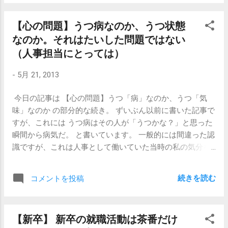
なに残業してたら、うつになるのも当たり前でしょう。 上
社会人ですし、この文章は不適切なので削除します。 「チ
司も先輩も、本当に頭が悪いんですよ。 やつらの仕事まで
ームワークが必要とされる仕事をしていない人」つまり
【心の問題】うつ病なのか、うつ状態
私がカバーさせられて。 真面目に頑張りすぎちゃって、結
「一人っきりで仕事をしている人」のことを言いたかった
なのか。それはたいした問題ではない
果これですよ。 うつ病になる人って、「真面目でいい人」
わけですが、仕事をしている以上、周囲との関わりが皆無
が多いです。一般的にもそう言われているようですし、私
（人事担当にとっては）
であることはあり得ませんので、やっぱりこの記事は「会
がそれまでに仕事上で接点のあったうつ病を患った人達
社人に向いていない人の特徴」ではなくて「社会人に向い
-
5月 21, 2013
も、そういう人たちでした。真面目でコツコツ。頑張りす
ていない人の特徴」だなと思います。 むしろ7番や8番や9
ぎちゃってさ、みたいな。 何これ、なんかちょっと全然違
番は、自営業の場合には、会社勤めの人よりも致命的にな
今日の記事は 【心の問題】うつ「病」なのか、うつ「気
うんですけど。 普通こうなると皆さん、すごくしょんぼり
る項目です。 ＊＊＊＊＊＊＊ ＊＊＊＊＊＊＊ ＊＊＊＊ 他
味」なのか の部分的な続き。 ずいぶん以前に書いた記事で
していて、職場に申し訳ないとか言っていて、でもつらく
にもたくさんあると思うので、これぞという特徴を思いつ
すが、これには うつ病はその人が「うつかな？」と思った
てしょうがない、っていうそういう感じなんですけど。 な
いたらぜひ教えてください。 【関連記事】 【新卒・キャ
瞬間から病気だ。 と書いています。 一般的には間違った認
んだろうな、この攻撃性は 。 とビックリしました。 もち
リア】「やりたくないこと」でしか自分を語れない 【...
識ですが、これは人事として働いていた当時の私の気分を
ろん、本人は本人なりに辛かったんだと思います。 です
よく表しています。 当人が会社に毎朝ちゃんと出勤するこ
が、彼女の（女性でした）話を聞いていると、言葉の端々
とができなくなっていて、 「私はうつなのかもしれない」
に違うメッセージが込められているのを感じました。 （私
続きを読む
コメントを投稿
と考えているということは、これはもう既に何らかの対応
は こんなところ で、 こんな仕事 をしているような人間じ
が必要であることは確かなわけで、言い換えれば、人事担
ゃないのに！） ああ、なるほどね。と思いました。 おそら
当者であった私にとっては、「出動の合図」というわけで
く本人にとっては、やりたくない仕事だったんだと思いま
【新卒】 新卒の就職活動は茶番だけ
す。 うつ病なのか、うつ状態なのか、とか。 そんなことは
す。でも、やりたくないとは言ってませんでした。むし