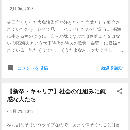
えるのは、 今、これがやりたい！ということがないなら、
のです。 会話のキャッチボールができていないと、そもそ
-
2月 06, 2013
明日になって、「そうか、自分はこれがやりたかったん
も合否判断の壇上にあがりませんので、どんなに用意して
だ！」ということを発見できる可能性はとても低いという
来た答えがあって自分にとってはその流れが重要だとして
先日亡くなった大島渚監督が好きだった言葉として紹介さ
ことです。 だから、何をしたいのかわからないなら、とり
も、まずは聞かれた事に答えましょう。第一声で。 【関連
れていたのをテレビで見て、ハッとしたのでご紹介。 深海
あえず 手の届く範囲の 仕事 で何でもいいから始めてみる
記事】 【新卒】人の役に立つ仕事がしたいんです 【新卒】
に生きる魚のように、自らが燃えなければ何処にも光はな
のが大事です。 人間、日々の積み重ねで生きているわけで
グループディスカッションで人の意見に反対できない
い 明石海人という大正時代の詩人の歌集「白猫」に収録さ
すから、やってみたことのない事を「これは自分に向いて
れている一説だそうです。 そうだよなあ、クサクサしてち
いる」と感じることはないですし（あったとしたら、それ
ゃいけないよなあ、と心に沁みました。（最近、クサクサ
は思い込み）、全く触れてみた事のない事に興味を持つ事
してるんです。） 自分の置かれているイマイチな状況を誰
もできないわけです。ですが、何かを始めて見れば、そこ
続きを読む
コメントを投稿
かのせいにすることは簡単で短期的には楽なのですが、で
から芋づる式に、「あ、こういう仕事があるんだ。」とか
も結局「誰か」のことを変えることはできないので、だっ
「あ、こういう職種があるんだ。」とか「あ、こういう働
たら自分のせいだと考えて自ら動いていったほうが長い目
き方があるんだ。」という発見があります。 そこからちょ
【新卒・キャリア】社会の仕組みに鈍
で見ると心が軽くなるんですよね。 私の場合はそんな卑近
っとずつ選択をしていって、自分が望む方向にシフトして
感な人たち
な捉え方ですけども、読む人によって色んな捉え方ができ
いく、というのが一番いいと思うのです。 「青い鳥を外に
ると思います。 月のように誰かの恩恵で輝くのではなく、
は求めない」というテーマで、少し前にすごくいいなと思
-
1月 29, 2013
何かに期待するのではなく、自ら燃えよと。 そんな強いメ
った記事がありました。 「自分は何が好きなんだろう？ 自
ッセージとともに、「深海に生きる魚」と「何処にも光は
分は何をすべきか？ などと外側に自分の情熱を求めること
私も割とそういうタイプなので、あまり偉そうなことは言
ない」というフレーズの孤独感が胸を打ちます。 【関連記
はやめるといい。なぜならそれが長い目でみてあなたのキ