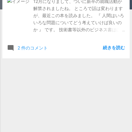
12月になりまして、ついに新卒の就職活動が
解禁されましたね。 ところで話は変わります
が、最近この本を読みました。 『 人間はいろ
いろな問題についてどう考えていけば良いの
か 』 です。 技術書等以外のビジネス書はほ
とんど読まないのですが、これは「スカイク
ロラ」シリーズを書いている森博嗣氏の著作
続きを読む
2 件のコメント
だということで読んでみました。わりとスイ
スイ気軽に読めます。 どういうことが書い
てあるのかについては実際に読んでみて頂け
ればわかりますが、 「抽象的に考える」 こと
が主題のひとつでした。 世の中（特にビジネ
スの世界）では、「具体的に具体的に」と具
体的に物事を語らせようとするが、学問の世
界ではその反対に「抽象的に語れ」と言われ
る。みんなもっと先入観をなくして抽象的に
考えよう、いったようなことが書かれていま
した。 たしかに、 「具体的に語れ、具体的に
だ！！！」 という質問の仕方は、新卒キャリ