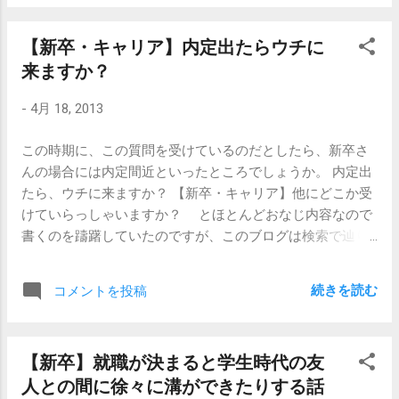
ところで勤めたほうがいいんじゃないかと思っています。
なぜなら、 根性と自信がつくからです。 アホらし、と思う
【新卒・キャリア】内定出たらウチに
かもしれません。でもこれに尽きます。 3年経ったら何か
来ますか？
変わるかもしれない、とかそういう期待はやめておいたほ
うがいいです。変わるとすれば自分であって、組織ではあ
-
4月 18, 2013
りません。今ブラック企業なら、3年経ってもブラック企業
のままです。 しかし、つらい状況で3年耐えると相当の根
この時期に、この質問を受けているのだとしたら、新卒さ
性がつきます。 それこそ、3年後に転職したときにこれか
んの場合には内定間近といったところでしょうか。 内定出
ら先の人生がイージーモードに思えます。「え？週末出勤
たら、ウチに来ますか？ 【新卒・キャリア】他にどこか受
しなくていいの？」「え？確かに忙しいけど、手伝ってく
けていらっしゃいますか？ とほとんどおなじ内容なので
れるんですか？」「え？自分のやりたいことは何かっ
書くのを躊躇していたのですが、このブログは検索で辿り
て？」ってな感じです。 これから先、どこで何をしようと
着く方が多いようなので、まあ書いてみるかと。 この質問
全くのノンストレスということはまずありえませんので、
は、イエスかノーかの返事が欲しいというよりも、複合的
何らかしら必死にならねばならない状況が出てくることは
続きを読む
コメントを投稿
にいくつかの要素をチェックしたり伝えたりしています。
間違いありません。そういった時に、「あの頃はあれだけ
1、志望度がどれくらいか確認。 採用担当者にとって、内
辛かったけど、なんとかやれたし、今回もなんとかできる
定を辞退されることはそれほど珍しいことではありませ
はず。」と思えるのです。根拠のない自信に比べれば、裏
【新卒】就職が決まると学生時代の友
ん。新卒採用の場合には前年までの辞退率を参考に何人に
打ちされた経験がある分、説得力があります。 たったそれ
人との間に徐々に溝ができたりする話
内定を出すかあらかじめ決めている企業がほとんどです
だけ？それだけのために3年無駄にしろって？と問われると