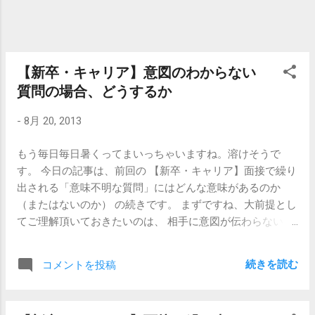
す。少なくとも私はそうでした。 「毎日、何をやっている
【心の問題】うつ病からの復帰が結構難しいこと
る企業や業種っていうのが、別にないとい
の？」と疑問に思っていました。 残念ながら、私は極度の
うこ...
人見知りで知らない人と1対1で話すなんて拷問だと思って
いましたので、OB訪問をすることなく就職活動に突入した
のですが 、それもあって、最初はミーハーな企業ばかり受
【新卒・キャリア】意図のわからない
けていました。マスコミとか。なんか華やかそうな業界と
質問の場合、どうするか
か。 今になって思えば、自分のやりたかったことはマスコ
ミ業界とはちょっと違うなと分かるのですが、そもそも自
-
8月 20, 2013
分が何をやりたいのかもわからないし、企業で具体的に何
をやっているのかもわからないし、なので、みんなが受け
もう毎日毎日暑くってまいっちゃいますね。溶けそうで
てそうな人気企業や、名前を知っている企業を手当り次第
す。 今日の記事は、前回の 【新卒・キャリア】面接で繰り
に受けて回った訳です。 面接の練習にはなりましたけど、
出される「意味不明な質問」にはどんな意味があるのか
時間の無駄でしたよ。 少なくとも、こういう会社ではどう
（またはないのか） の続きです。 まずですね、大前提とし
いう仕事をしているのか、ということを知るための手段と
てご理解頂いておきたいのは、 相手に意図が伝わらない質
してOB訪問をやらなかったのはアホだったなと思います。
問をするのは、失礼である 、 ということです。 面接
別に、わざわざかしこまって「OB訪問」という形式をとら
で、というよりも、人と人とのコミュニケーションにおい
続きを読む
コメントを投稿
なくてもいいと思うんです。サークルで仲のいい先輩がい
て、という意味ですけど。でも面接だって、大事なコミュ
れば、その人に色々と教えてもらえばいいし、違う職種の
ニケーションですしね。 考えてもみてください、真面目に
話...
おつきあいしている相手に対して、突然「君の祖父母の出