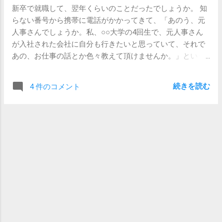
やなー。大根やん。」って思うことありま
新卒で就職して、翌年くらいのことだったでしょうか。 知
うにやっていたら、そりゃあ、やっぱりまたうつ状態に陥
せんか。 人は、相手が本当に本心からそう
らない番号から携帯に電話がかかってきて、「あのう、元
るんですよ。うつ病という病理をひとつのシステムだと捉
思っているのか、嘘をついているのかは、
人事さんでしょうか。私、○○大学の4回生で、元人事さん
えれば、発動時と同じ条件がそろっていれば、そりゃあま
見ればそれなりにわかります。 それは別
が入社された会社に自分も行きたいと思っていて、それで
あ、再発するってわけなんですよ。 なので、そうならない
に、特殊能力なわけでも、面接官だから鍛
あの、お仕事の話とか色々教えて頂けませんか。」という
ように、部署を変えることによって環境を変えたり、 本人
えられている人間観察眼ということでもな
事を言われました。 これが世に言う、OB訪問か！！ と驚
は通院して服薬することでちょっとずつコダワリをなくし
くて、人間誰しも持っている能力なわけで
いたのでした。 （そのときは、気軽に会って話せる距離で
たり、自分と環境の両方を少しずつ変化させるわけです。
す。だから、よっぽど、大女優ばりに演技
続きを読む
4 件のコメント
はなかったので電話だけでしたけど。） 大学で、「そうい
私個人としては、人間は誰しも変われるものだ、と思いも
できていない限りは、思ってもいないこと
う電話をOKする」と携帯番号を公開したつもりもなかった
あれば、人間そんなに簡単には変わらない、というのもま
を言うと、「白々しいな。」とか「実際は
のですが、なんかそういう制度があるんでしょうね。突然
たその通りだと思っています。でも、環境の側も不変とい
興味ないんだろうな。」とかってことは、
のことだったので結構ビックリしました。 タイトルの質問
うわけではなくて、その人がいることによって影響を受け
わかっちゃうのです。 じゃあ、どうしろっ
への回答としては、これです。 はい、OB訪問はやったほう
るわけなので、自分で自分の居心地のいい環境を作れるよ
てのさ、興味ないところでも面接受けなく
がいいです。 ものすごく人見知りだろうが何だろうが、や
うになるのが一番いいわけです。巣作り能力みたいな。
ちゃ受からないし、受からないと就職でき
ったほうがいいです。 でも、OB訪問をやったからって別に
「休職してそのまま会社を辞めたときには、もう毎日死に
ないんだよ？という疑問はごもっともで
その会社への就職活動が有利になるわけではありません。
たいし人生終わったと思ったけど、まあ捨てる神あれば拾
す。そのとおりです。 自分が本当に興味が
OB訪問の目的はそこではありません。なんというか、そも
う神ありってやつやね。」と笑うその方の顔を見ながら、
ある企業だけ受けて、合格できればいいで
そも普通の学生の方の場合には、 一般的な企業の人がどん
そんなことを考えたのでした。 【関連記事】 【心の問題】
しょうが、なかなか世の中そんなに甘くは
な仕事をしているかわからない のではないかと思うんで
メンタルが弱いって、別に悪いことじゃないと思うこと
ありません。もしくは、そもそも興味があ