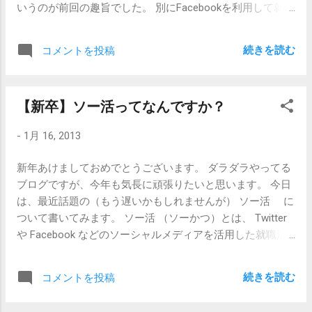
いうのが前回の趣旨でした。 別にFacebookを利用して就職
どういう理由でその人が動いているかがわかってくると、
活動するのがダメだと言っているわけではなくて、つまる
自分がどういう風に仕事をすべきかとか、何を仕事にすべ
ところSNSはツールに過ぎないので、 そのツールで何を表
きか、なんてことを考える示唆になります。 結局のとこ
続きを読む
コメントを投稿
現するのかが大事 だと思うのです。 就職活動では自分がど
ろ、 自分が全く見た事も考えた事もないことは仕事にはで
ういう人間なのかを表現するわけで、中身がないのにツー
きない ので、構造を理解した上で 、 自分と同じようなト
ルの使い方だけ学んだってしょうがないわけです。一撃必
リガーで動いている人たちと似たような仕事をするしかな
【新卒】ソー活ってなんですか？
殺の殺人剣を学んだところで、剣を振るう理由がなければ
いと思うからです。 抽象的でわかりづらいかもしれません
意味が無いのと一緒です。いや、本当に一撃必殺できるよ
が、最近若手社員にせっせと仕事を教えながらそんなこと
-
1月 16, 2013
うになったらそれはそれで、その筋からスカウトされるか
を思いました。 まあまずは、働いているなら 「 自分の給
もしれませんが、Facebookを超絶使いこなしていたとして
料はどうやって賄われているのか」とか、まだ働いていな
新年あけましておめでとうございます。 ダラダラやってる
も、それでスカウトされるのか、って話ですね。 そもそも
いなら、「自分の両親がどういう構造の中でどういう仕事
ブログですが、今年も気長に頑張りたいと思います。 今日
中身のない、いつ誰々とゴハン食べに行ったとか遊んだと
をしながら自分をここまで育てることができたのか」、な
は、最近話題の（もう遅いかもしれませんが） ソー活 に
か試験だから勉強したとか、なんかアレな感じの散文詩と
んてこと位は知っておいたほうがいいんじゃないですか
ついて書いてみます。 ソー活 （ソーかつ）とは、 Twitter
か、そういう情報を見て採用 選考ができるはずもないこと
ね。 【関連記事】 【新卒】アルバイト経験のない学生さん
や Facebook などのソーシャルメディアを活用した就職活
は企業も重々承知しているわけでして、じゃあなぜ企業が
動。ソー活の「ソー」は、ソーシャルメディアを利用する
SNSを就職活動に利用するのかと言えば、「学生に情報を
という点に加え、双方向コミュニケーションという意味で
届けやすい」 「なんか今流行ってるからやっとかないとい
続きを読む
コメントを投稿
も用いられている。 Wikipediaより だそうです。ちょっと言
けないかな」とか、そんな理由なわけです。 Facebookなど
葉足らずかなと思うので補足しますと、手段（ツール）と
のSNSを使って、話題になっている企業とつながりあった