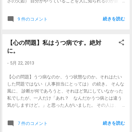
さの欠如） 自分がやっていることを人に知られるのが嫌い
言葉の通りにそうしろというのではない。そんな気持ち
じゃん電話がかかってくると。 だから、 「ハローワークに
（報告連絡相談能力の低さ） 放っておいてほしい（自信・
で、働いてほしいということだ。 渡邉美樹インタビュー 渡
求人を出すのは絶っっっ対にやめとけ。無駄な仕事が大量
協調性のなさ） 誰かを尊敬したことは一度もない（共感
邉美樹の名言 より抜粋 ◆ダイソー社長 矢野氏の発言
に増えるだけで、全然採用できないから...
続きを読む
9 件のコメント
力・同調性の弱さ） 何事も協力してやるより、一人でやっ
・ 経営計画、戦略、そんなもんないです。目標ないです ・
たほうが質も高いし早いと思っている（他者への信頼の低
人間は、先を見通す能力なんてないんです。 ・ ダイソーは
さ） 誰かとわかりあえたことなどない（自己開示能力の低
つぶれる。そうしないために、一緒にがんばりましょう、
【心の問題】私はうつ病です。絶対
さ） 計画を立てない（真面目さの欠如） 変わろうとしない
と社員に言っている。 ・ 新しい店舗は社員たちが決めて作
に。
（成長能力の低さ） 自分はやればできる。やる気がでない
り上げました。 ・ 私にはとても、こんな店作りはできませ
だけ（努力する能力の低さ） 口には出さないが、自分には
ん。 ・ 急成長してきたセリアや、キャンドゥのおかげで
-
5月 22, 2013
他の人にはない才能があると感じている（幼稚さ・世間知
「潰れるかもしれない」と思えた。 その危機感があったか
らず） いくつか似たようなのが含まれてますけど。 過去に
ら持ち直すことが出来た。 「どんだけネガティブなんだ
【心の問題】うつ病なのか、うつ状態なのか。それはたい
出会った人々（自分も含め）の中で、「社会人に向いてい
よ！ダイソー社長の発言がヤバい！ 」より抜粋 個人的に
した問題ではない（人事担当にとっては） の続き。 そんな
ない」と思った人々の特徴をあげていってみました。さす
は、どちらと仕事をしたいかと言われたら 完全にダイソー
風に、 診断が何であろうと、それほど気にしていなかった
がにこの特徴を全て満たしている人には会ったことないで
社長と働きたい です。なんだか明るく楽しく人間らしく働
私でしたが、一人だけ「あれ？ なんだかうつ病とは違う
すが、近い人はいた気がします。（自分も含め） 協調性と
きながら、暮らせそうじゃないですか。 ワタミ会長の発言
気がしますけど。」と思った人がいました。 その人は、診
かコミュニケーション力に起因する項が多めですね。 あく
に対して、どうもいつも違和感を感じていたのですが、な
断書には「うつ状態」と書かれていましたが、こんな事を
まで「社会人に向いていない」なので、自営業などの場合
ぜなのか...
言っていました。 私はうつ病である。絶対に。 精神科医の
にはこの限りではありません。 ＊＊＊＊＊＊＊後日追記 ＊
続きを読む
7 件のコメント
診断がおかしい。 そもそも、私の残業状況みました？ あん
＊＊＊＊＊＊ コメント欄でご指摘頂きましたが、自営業も