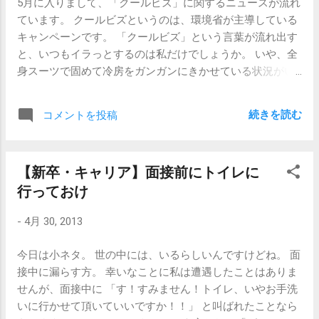
5月に入りまして、「クールビズ」に関するニュースが流れ
人を足切りするだけになります。 判断が難しいのは残り
ています。 クールビズというのは、環境省が主導している
80％の「普通の人々」 私も含め、多くの社会人の大半は
キャンペーンです。 「クールビズ」という言葉が流れ出す
「普通の人」です。学生の場合も同じです。 業務遂行能力
と、いつもイラっとするのは私だけでしょうか。 いや、全
もあり、コミュニケーション能力もあり、努力の才能もあ
身スーツで固めて冷房をガンガンにきかせている状況がい
るような人であれば、話をするだけでもそれがわかるでし
いとは全く思わないのですが、 1、「地球温暖化対策のた
ょうが、そんな120％優秀な人はそうそういません。 大抵
めに室内の冷房温度は28℃に設定しましょう。」←これは
の人間は、コミュニケーション能力はあるが怠け者だった
続きを読む
コメントを投稿
全く合理的。 2、「だから、スーツにネクタイ、革靴じゃ
り、努力はできるけど説明能力に欠けていたり、専門分野
なくても失礼じゃありませんよ。」←まあこれもいい。
の知識はものすごくあるけど人柄がイマイチだったり、
3、「今年のクールビズはこれ！」←ほっとけ。 という流
色々と凸凹があるものです。 だから、「採用した理由」
【新卒・キャリア】面接前にトイレに
れです。 「エアコンは28℃設定！以上！」とだけ言われれ
が欲しい 採用担当者としては、「説明のために理由が欲し
行っておけ
ば、自分で好きな格好するわい、と思うわけです。 まあし
い」というよりは「理由がないと選べない」のです。 目の
かし、「失礼じゃありませんよ」ということをわざわざ周
前にいる10人が10人ともそれなりにいい人たちで、それな
-
4月 30, 2013
知しなくてはならないくらい、サラリーマン（ウーマン）
りに得意なこともあるし、ダメなところもあるとするな
には 服装の自由がない わけです。 自由がない、 という言
ら、あとは相性で選ぶしかありません。 しかし、そこは採
今日は小ネタ。 世の中には、いるらしいんですけどね。 面
い方はちょっと適切ではないような気もするのですが、仕
用担当者。自分が一緒に働くわけではありませんから、自
接中に漏らす方。 幸いなことに私は遭遇したことはありま
事だと「好きな服を着る」ってわけにはいきませんから
社にいる架空の社員との相性、架空のお客さんとの相性、
せんが、面接中に 「す！すみません！トイレ、いやお手洗
ね。いや、本質的には好きな服を着てもらってもいいんで
架空のプロジェクトとの相性をもとに基準をつくり点数を
いに行かせて頂いていいですか！！」 と叫ばれたことなら
しょうが、人によって受け止め方はそれぞれなので、「多
つけて、採用・不採用を決定していくのです。 つまり何