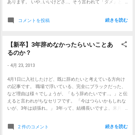
あります。 いや…いいけどさ…、そう言われて「ダメ」とは
くの人にとって不快感を与えない服装」を目指すと、スー
が言いたいかっていうと 「採用担当者」って...
言いませんよ。こっちもびっくりしちゃって「ど！どう
ツやオフィスカジュアルというところに落ち着くわけで
ぞ！！行って来てください！！」ってなっちゃいますよ。
す。 これは、ファッション好きな方、特にオフィスカジュ
続きを読む
コメントを投稿
別に面接中にトイレに行ったからって、選考を落とすわけ
アル系の服装が好きではない女性にとっては、結構ストレ
ではありませんが、ちょっとなんていうか、「ドンクサイ
スになるようです。 ついでに言うと、 働き始めると「住」
奴」という印象はつきますよね。強烈に。それはもう強烈
の自由もなくなります 。もちろん「この地域に住んじゃダ
【新卒】3年辞めなかったらいいことあ
に。 面接に到着したのが時間ギリギリであったとしても、
メ」とか「新人の癖に、マンションの12階暮らしだと
るのか？
そこは行っときましょうよ。事前にね。 受付をする前にト
お！」なんてことがあるわけではありませんが、「北海道
イレに行って3分遅れる ＜＜＜＜＜ 面接中にトイレに行
に憧れているので、北海道で暮らしたい。」なんてこと
-
4月 23, 2013
く ＜＜＜＜＜＜＜＜＜＜ 漏らす です。被害の大き
は、在宅勤務でない限り難しいです。 コダワリのある方
さは。 なので、面接前には落ち着いてとりあえずトイレに
は、働き始めるとそれなりの不自由を強いられることにな
4月1日に入社したけど、既に辞めたいと考えている方向け
行っておきましょう、という話。 【関連記事】 【これだけ
るので、それが受け入れられる職場を探すしかないわけで
の記事です。 職場で浮いている、完全にブラックだった、
はやめておけ】面接の15分前に来てしまう人たち 【新卒・
すが、 そう考えると、生きていくって大変だなあ、と思い
など理由は様々でしょうが、「もう辞めたいです…。」と伝
キャリア】ブラック企業の見分け方（社員の態度）
ます。 会社勤めしないのが、一番の近道なわけですけど
えると言われがちなセリフです。 「今はつらいかもしれな
ね。 【関連記事】 【無職】派手すぎるネクタイと時計と、
いが、3年は頑張れ。」 3年って、結構長いですよ。来月、
汚れた靴 【新卒】「服装自由」な面接には何を着ていくべ
いやむしろ明日から来たくないと思っている人に3年は途方
きか 【新卒・キャリア】面接にマニキュアは落として行く
もない時間に思えるでしょう。3年頑張って何になるんだ、
べきなのか
続きを読む
2 件のコメント
と反発するかもしれません。 ですが、私自身も3年は同じ