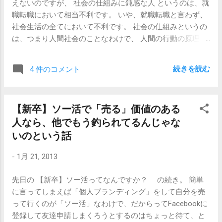
えないのですが、 社会の仕組みに鈍感な人 というのは、就
事】 【新卒・キャリア】私は自分が思っていたほど優秀
ャリア形成に役立つかは博打にすぎないからだ」 「そのか
職転職において相当不利です。 いや、就職転職と言わず、
ではなかった（2
わり、いま実行可能な仕事のうち、最も興味を抱かせるも
社会生活の全てにおいて不利です。 社会の仕組みというの
のを選んで、その限られた範囲でスキルを身につける。す
は、つまり人間社会のことなわけで、 人間の行動の原理 、
るとそれが、次のステップを踏むためのレバレッジとなる
とも言えるかもしれません。 例えばすごく卑近な例で言う
んだ」 誰もが知るべき「成功するには好きなことをしろ」
と、 「なんでこの人こんなに自分にツラくあたるんだろ
の罠：...
続きを読む
4 件のコメント
う」とか 「なんでこの人はこんなに自分に親切なんだろ
う」とか 「なんでこの人はこんなに給料高いんだろう」と
か そういう疑問があるとします。 そこで、 「まじやって
【新卒】ソー活で「売る」価値のある
られねー」とか 「親切な人なんだなあ」とか 「いいなあ」
人なら、他でもう釣られてるんじゃな
と思うだけで終わってしまうとそれで終了ですが、もう一
歩考えてみると、 「どうやら彼は、私が上司にかわいがら
いのという話
れていると思っていて、妬んでいるらしい。」とか 「あの
-
1月 21, 2013
人の勤める会社はうちの会社の主要取引先で、こちらが発
注側だからそれはまあ親切にするよな。」とか 「彼の働い
先日の 【新卒】ソー活ってなんですか？ の続き。 簡単
ている企業は特殊な業界向けのコンサル会社で、競合が少
に言ってしまえば「個人ブランディング」をして自分を売
ない上に経験のある人材が少ないから囲い込みのために給
って行くのが「ソー活」なわけで、だからってFacebookに
料高くしてるんだな」とか、 そういう理由が見えてくるわ
登録して友達申請しまくろうとするのはちょっと待て、と
けです。 どういう構造でその業界が動いているのかとか、