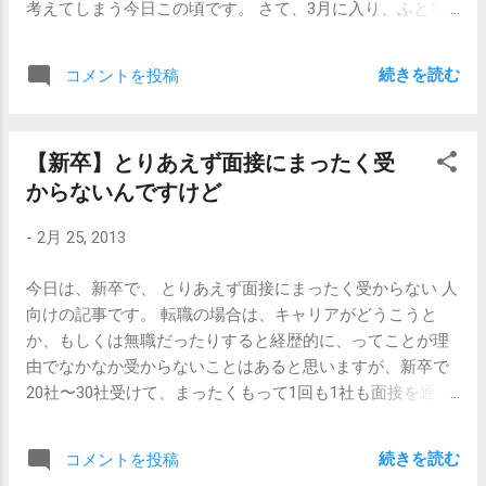
考えてしまう今日この頃です。 さて、3月に入り、ふと気
いストレスを抱えると心がポキっと折れてしまう可能性が
づけば半ばも近い今日この頃、新卒のみなさんは 就職活動
あるので、採用するのをやめておきました。 いや、正確に
の中だるみ を迎えていらっしゃるのではないでしょうか。
は採用したことあったんですけど、やっぱりぽきっとなっ
続きを読む
コメントを投稿
もうすでに選考が順調、なんだったら内定出たよ、という
てしまって、それを機に反省して、そういう気配のする人
方もいるにはいるでしょうが、そういう方のことはちょっ
は採用するのをやめました。 就職活動でなかなか内定が取
と置いておいて、まだまだES出しまくり、むしろ面接にも
れないというのは、確かにすごくストレスがかかる状況で
【新卒】とりあえず面接にまったく受
まだ行けてないよ…という方向けの記事です。 「もう20社
はあるのですが、就職してからなかなか成果が出せないの
からないんですけど
もES（エントリーシート）出したのに、全部お祈りだ
も、やっぱりストレスがすごくかかる状況なのです。 就職
よ…。」とか 「もっとES出さないといけないのに、不安で
活動で成果が出なくて開き直れないってことは、働きだし
-
2月 25, 2013
しょうがなくて手につかない…。」 「あと何社に応募すれ
てからストレスがかかる状況になっても、やっぱり開け直
ば受かるんだろう…。」 なんて思い悩んでいませんか。 就
れないのです。人間、開きなおってるほうがいいんです
今日は、新卒で、 とりあえず面接にまったく受からない 人
職活動は確率論ではない ので、何社受ければ受かる、って
よ。（何も考えてないのはダメなんですけど。） ものすご
向けの記事です。 転職の場合は、キャリアがどうこうと
ものではありません。 出したESの数を数えるのは無意味な
く意地悪ですが、こういう気配のする人には、あえて「も
か、もしくは無職だったりすると経歴的に、ってことが理
ので、やめておきましょう。疲れるばかりです。 就職活動
し就職が決まらなかったらどうしますか」って聞いたりし
由でなかなか受からないことはあると思いますが、新卒で
では、10社に応募したら10社全部合格する人もいれば、
てました。 だから、自分を追い込む癖のある人はちょっと
20社〜30社受けて、まったくもって1回も1社も面接を通過
100社応募しても1社も合格しない人もいます。無情です
注意してください。 追い込んだ結果、縮こまってしまって
しない、ということになると、ちょっとやり方を考えたほ
が、そういうもんです。就職の門戸は誰しもに対して平等
何もできなくなるくらいなんだったら、 ちょっとアホにな
うがいいです。 しかも、面接に遅刻しないとか、ちゃんと
に開かれているわけではなくて、受かる人には受かるなり
って開...
続きを読む
コメントを投稿
相手が聞こえるような音量で話す、とか基本的なことはち
の理由があるし、受からない人には受かる理由がないので