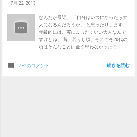
-
7月 22, 2013
独自のタイプ論が確立されていて、それに沿って相手のこ
ます。 真顔で、無表情で、今までと同じトーンでアラスカ
とを判断したい場合です。 例） 兄弟の中で何番目ですか。
の氷について訪ねられたら、この質問を返してもいいはず
なんだか最近、 「自分はいつになったら大
本を読みますか。 彼氏・彼女はいますか。 採用担当者とい
です。「あなたがこの会社を辞めて、アラスカで氷を売り
人になるんだろうか」 と思ったりします。
うよりは、社長さんや、人事部長みたいな、ちょっと偉い
たいとお考えなら、その市場には進出しないことをおスス
年齢的には、実にまったくいい大人なんで
人たちがこういう質問をしがちです。人間、年齢を重ねて
メしますが、その質問はどういった意図でしょうか？」く
すけどね。 昔、若りし頃、それこそ20代の
くると、自分なりの人間観ができあがっているので、 それ
らいに、ちょっとオブラートには包んだほうがいいとは思
頃はそんなことは全く思わなかったです。
に沿って相手を確認したくなるわけです。 2）質問自体に
います。決して、「どういう意味ですか！？」とキレては
学校を卒業して働きだして、自分の稼いだ
は特に意味はない いわゆる思考実験的な質問の場合です。
いけません。 質問の...
金で生活できるようになったら、「ああ、
前述の携帯とスマートフォンに関する質問はこちらに該当
続きを読む
2 件のコメント
これで自分も大人だな。」という感動がし
します。 例） アラスカの人に氷を売るにはどうしたらいい
みじみあったりして、 別にそんなこと聞か
と思いますか。 目が見えない人のための香辛料の棚を考え
れてないのに「いや、自分もいい大人なん
てください。 ドラえもんの道具を使って、我が社の売上げ
でそれくらいわかりますよ。」とか「あの
を2倍にする方法を考えてください。 これ系の質問をはじ
人、大人じゃないよね。」とか「いやー、
めたのはGoogleさんです。「Google面接 難問」と検索し
なんかみんないい大人になったよなあ。」
てみると色々と過去の事例が出てきます。 もともとは、 答
とかそんな風に、 いい大人 という言葉を無
えのない論題に対して、その人がどういうアプローチをす
駄に多用してたりしたんですけどね。 エレ
るか をチェックする意図だったようですが、 Googleの人事
カシがこんな歌を歌っていました。 「地元
管掌役員が「あんな質問は時間の無駄だった」とつい最近
の朝」というタイトルです。 ああ、なんた
告白 してたみたいです。 大事なことなので、もう一度。