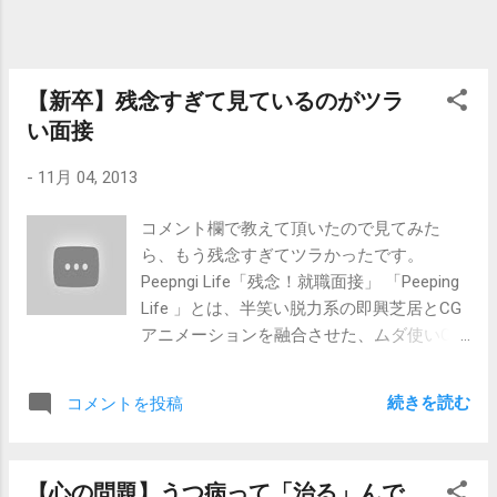
ア問わず面接の中でよく使われます。 「な
ぜ、あなたは以前の職場で成功したのか？」
という質問や、新卒さんの面接であれば「あ
なたが将来やりたいと思っていることを 具体
【新卒】残念すぎて見ているのがツラ
的 に述べてください。」とか「学生時代に頑
い面接
張った事はなんですか？ 具体的 に述べてくだ
さい。」とか、それこそすべての質問に「具
-
11月 04, 2013
体的に」という枕詞がついていると言っても
過言ではありません。 これはなぜかという
コメント欄で教えて頂いたので見てみた
と、面接（特に新卒の）では 「抽象的なこと
ら、もう残念すぎてツラかったです。
しか言えない」 人がものすごく多いからで
Peepngi Life「残念！就職面接」 「Peeping
す。「私は、サークルで主将役を務め、みん
Life 」とは、半笑い脱力系の即興芝居とCG
なをひとつにまとめてきました。」と言われ
アニメーションを融合させた、ムダ使いCG
ても、具体的なエピソードを教えてもらわな
アニメ・ ショートコメディー だそうで
いと、面接官は納得ができません。 「ものす
す。Facebookの紹介によると。知らなかっ
続きを読む
コメントを投稿
ごくまじめで几帳面な人間です。」と自己紹
たです。 もう、冒頭の「はい、ワタクシ
介されるよりも、「ものすごくまじめで几帳
は、何かを作るという仕事がしたくて、そ
面な人間です。いままでの人生で遅刻をした
れを考えたときに…」のところまで観ただけ
【心の問題】うつ病って「治る」んで
ことは、たったの1回しかありません。」と言
で、ツラすぎて一時停止しました。しか