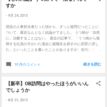
すか
われたほうが、人柄が伝わるのです。 しか
し、これは最後まで観なくてはならないッ
し、そうは言っても、 面接官は必ずしも具体
ッ…！という奇妙な義務感のもと、頑張って
-
9月 24, 2013
性ばかりを求めているわけでもありません。
最後まで観ました。ツラい…ツラすぎる…。
たくさんの具体的なエピソードを、本人はど
もはや言うまでもないですが、彼女は間違
現役の人事担当者だった頃から、ずっと疑問だったことに
のように捉え、理解しているか。結果として
いなく不採用です。もしかしたら、筆記試
ついて、最近なんとなく結論がでました。 うつ病が「自然
何を考えているか。具体的な事象を総括する
験やグループ面接をパスしてこの面接に臨
に」治癒することはない。 過去の記事で、「うつ病から復
には、抽象化の能力が必要です。 仕事でもア
んだのかもしれませんが、次のステップに
帰する社員の方がいた場合に復職先を探すのに四苦八苦し
ルバイトでも、新入りの人に何かを教えるシ
は進めないでしょう。 何でそんなにツラい
た」といったことを書いたことがありますが、復職してそ
ーンを想像するとわかりやすい...
かってですね、かつて面接を担当していた
の後、うまくその職場で定着して働けるようになった人も
ときにこういう方々をたくさん見た、とい
いれば、やっぱりダメで辞めてしまった人もいれば、そも
う以上に、 私自身、就職活動していた頃は
続きを読む
10 件のコメント
そも復職できずに休職の後、そのまま退職してしまった人
こんな感じだった からです。 今まで知らな
もいます。 少し前に、その中の一人とお会いする機会があ
かったし、やっていることに興味もない会
りました。勤務先が地方支社だったこともあり、復職時に
社に、思ってもいないことを言わなきゃな
【新卒】OB訪問はやったほうがいいん
部署を変えることができず、休職後そのまま辞めて行った
らないとなると、「私はっ！御社にっ！興
でしょうか
方でしたが、その後、別の会社に就職されたとのこと。 す
味を！もっておりますっ！」 ってなります
っかりお元気でした。 うつ病から復帰するには、 自分を変
よね。そりゃあね。 脱線しますが、ドラマ
-
8月 31, 2013
えるか環境を変えるか しかありません。 これは断言できま
を見てて「このアイドル、演技へったくそ
す。 同じ環境で、同じ人が同じことを同じ考え方で同じよ