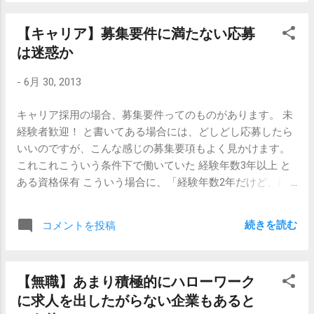
性スタッフが多数活躍中！ 未経験者歓迎 ※35歳迄／若年
層の長期キャリア形成を図る為 さすがに「男性限定」をほ
【キャリア】募集要件に満たない応募
のめかしている募集記事は見かけません。使っている写真
は迷惑か
に男性しかいない、とかはありますけどね。 そもそもこれ
らは 「就職弱者」 である人々が、就職する機会を得られる
-
6月 30, 2013
ように、と配慮されたものです。（この場合は、女性と高
齢者がそれにあたる。）なので、弱者側にフィーチャーさ
キャリア採用の場合、募集要件ってのものがあります。 未
れた求人の場合、文句を言われることはありません。 「女
経験者歓迎！ と書いてある場合には、どしどし応募したら
性のための転職サイト」って巷でよく見かけますけど、こ
いいのですが、こんな感じの募集要項もよく見かけます。
れって男性差別なんじゃないの？と思いませんか。少なく
これこれこういう条件下で働いていた 経験年数3年以上 と
とも「男女の別なく雇用機会を均等に」っていう趣旨には
ある資格保有 こういう場合に、「経験年数2年だけど、応
反してますよね。こういうサイトに掲載されている求人に
募してもいいのか？」とか「その資格は持ってないけど、
男性が応募をすると、鼻もひっかけられないのは言うまで
よく似ているコレなら持ってるんだけどなあ」と悩まれる
もありません。 しかしですね、今、 就職市場で一番の弱者
続きを読む
コメントを投稿
こともあると思います。 募集要件に完璧にはあてはまらな
なのは、女性でも高齢者でもなく、 経験のない若者 だと思
い応募であっても、 基本的には、迷惑じゃないです。 多少
うんですよね。 なので、「社会人経験5年以上」「実務経
募集要件に当てはまらなくても、イケると思ったら応募し
験3年以上」っていう表現を禁止すべきだと思うんですけ
【無職】あまり積極的にハローワーク
たほうがいいです。 条件がどれくらい譲歩可能なのかは、
ど。 【関連記事】 【キャリア】30代後半以上で未婚の応募
に求人を出したがらない企業もあると
求人を出している企業にしかわかりませんし、 企業側が高
者 【第2新卒】第二新卒として転職活動するときの心がけ