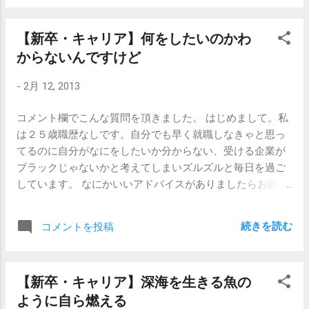
ゃんとクリアしているはずなのに、です。 もしかして、 聞
す。そういうもんです。（受からない理由があるわけじゃ
かれた事に答えてない んじゃないですかね。 「あなたがこ
なくて、受かる理由がないから受からない、ってのがミソ
【新卒・キャリア】何をしたいのかわ
の会社に入ったら、当社にはどんなメリットがあります
です。） ちょっとここで冷静に考えてみましょう。 1日に
からないんですけど
か？」（←ほぼ圧迫質問） 「えーと、私は大学ではサッカ
何社分のESが書けますか。なんだかんだで時間と労力を使
ーサークルに入っていまして」（←そんなこと聞いてな
うので、1日1社が精一杯じゃないでしょうか。 あなたが希
-
2月 12, 2013
い） 「サークルのリーダーを任されていました」（←だか
望している業種は、いつ頃まで積極的に就職活動をやって
ら何なんですか） 「みんなが気持ちよく活動できるように
いますか。 書類応募の受付は、そろそろ締め切り始めてい
コメント欄でこんな質問を頂きました。 はじめまして。私
努力して」（←あ、そう） 「私にリーダーをやってもらっ
るところも多いんじゃないでしょうか。 そう考えてみる
は２５歳職歴なしです。自分でも早く就職しなきゃと思っ
てよかったと言われました。」（←どうせ嘘だろ） 「御社
と、3月中に新しくESを書いて応募できる企業はせいぜい
てるのに自分がなにをしたいか分からない、受ける企業が
でも、周囲の人に気持ちよく働いてもらえるよう努力しま
20社くらいなんじゃないでしょうか。 泣いても笑っても、
ブラックじゃないかと考えてしまいズルズルと毎日を過ご
す。」（←最初にそれを言え。） みたいな。 「当社にどん
あと20社にしかESを送れないんだとすると、最もあなたを
しています。 なにかいいアドバイスがありましたらお願い
なメリットが？」っていうのは圧迫質問ですし、メリット
採用する可能性の高そうな企業から攻めたほうがいいんじ
します。 「何をしたらいいのかわからない」んじゃなくて
があるように人材を育てるのが企業側の仕事だろ、という
ゃないでしょうか。 「自分を採用する理由のありそうな企
「何をした いの かわからない」 んですよね。 これってで
ツッコミたい気持ちがあったとしても、まあ面接の場です
業...
続きを読む
コメントを投稿
も、すごく普通なことのような気がします。「オレはこれ
から、まずは聞かれたことに答えるのが大事です。 「何の
をやりたいんだ！」と勇気と希望に燃えている人というの
サークルに入ってました？」 という質問ではないのですか
は、10人中2人いたらいいほうで、多くの人は「何をやりた
ら、「○○サークルに入っていまして…」という回答が最初
【新卒・キャリア】深海を生きる魚の
いの？」と言われても、「そうだなあ…。」と言葉に詰まる
に出てくるのはおかしいです。 「どんなメリットがありま
ように自ら燃える
ことが大半だと思います。私もそうです。 でも、確かに言
すか？」への回答は、「こんなメリットがあります。」な