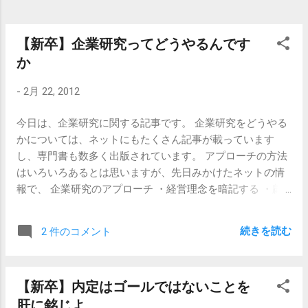
ら？なんだか気まずい雰囲気です。しかも、どちらか一方
が選考に残って、一方が落ちた場合には、気まずい以上の
何者でもありません。 さらには、もしかすると、友人がそ
【新卒】企業研究ってどうやるんです
ばにいることで、「本気の姿勢でガツガツ行くのがカッコ
か
悪い」と思ってしまい、せっかくのチャンスを逃すかもし
れません。 就職活動では、個人行動が基本です。 もし、
-
2月 22, 2012
「一緒に行こうよ。」と誘われたら、「ちょっと集中した
いから。ごめんね。」と言って断りましょう。これで友情
今日は、企業研究に関する記事です。 企業研究をどうやる
にヒビが入るようなら、それは本当の友人ではありませ
かについては、ネットにもたくさん記事が載っています
ん。 【関連記事】 【新卒】内定を死ぬほどもらってる人に
し、専門書も数多く出版されています。 アプローチの方法
聞けばいいこと 【新卒】セミナーは前に座れ 【新卒・キャ
はいろいろあるとは思いますが、先日みかけたネットの情
リア】学歴はひとつの確率論であると思うこと
報で、 企業研究のアプローチ ・経営理念を暗記する ・顧
客を知るために３C分析を行う ： なんてことが書いてあっ
て、のけぞりそうになりました。「経営理念を暗記する」
続きを読む
2 件のコメント
って・・・、ないですね。なさすぎですね。聞かれるんで
すかね。「うちの経営理念を声に出して言ってみてくださ
い。」って。あるかもしれないですけど、間違いなくそこ
【新卒】内定はゴールではないことを
はブラック企業ですよ。 就職活動をスタートしたばかりの
肝に銘じよ
時期に最も肝心なことは 「企業活動（いわゆるビジネス）