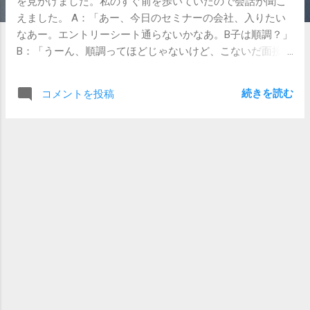
を見かけました。私のすぐ前を歩いていたので会話が聞こ
えました。 A：「あー、今日のセミナーの会社、入りたい
なあー。エントリーシート通らないかなあ。B子は順調？」
B：「うーん、順調ってほどじゃないけど、こないだ面接行
ったよ。まだ1社目だけどー。」 A：「まじでー、私全然書
類受かんないんだけどー。どこどこ？」 B：「Z社。」 A：
続きを読む
コメントを投稿
「まじでー、私そこ受けてなーい。なんかさー、またいい
ところ見つけたら教えてー。」 こんな会話が繰り広げられ
ておりました。 就職活動でつるむのは、やめたほうがいい
よ。共倒れするだけだから。 と思いながら、そっと横を通
り過ぎました。 情報交換も、時には必要です。 どんなとこ
ろを受けているのか、手応えはどうなのか、どんな工夫を
しているのか、そんなことを聞きながらお互いに就職活動
の厳しさを実感する者同士、グチを言ったり相談したりす
るのはストレス発散のためにもいいと思います。 ですが、
同じ企業のセミナーに、面接に、一緒に行く必要はありま
せん。全くありません。 友人と一緒に行く事で、行き帰り
に考えをまとめる時間をロスしますし、もしセミナーで近
くに座っていたことでグループ面接が同じチームになった