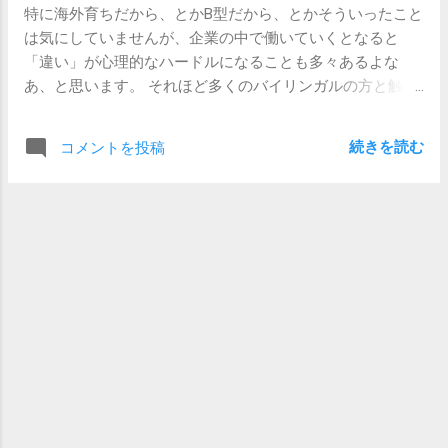
やすいし、就職して何年かたってから、役に立つこともあ
特に海外育ちだから、とかB型だから、とかそういったこと
インのポジション取りをしている、という言い方がしっく
ると思うのです。 【関連記事】 【新卒・キャリア】エント
は気にしていませんが、企業の中で働いていくとなると
りきます。 この就職活動というイベントに参加して、でき
リーシートでは一から十まで書かずに結論と理由だけにし
「違い」が心理的なハードルになることも多々あるよな
るだけよいスタートを切りたい、と願うのであれば、 勝負
とけ 【新卒】新卒さんには「素敵な音楽」が効く
あ、と思います。 それほど多くのバイリンガルの方と触れ
の先に待っているのはバラ色のゴールなどではまったくな
合ったことがあるわけではありませんが、特に欧米圏で生
く、 得られるのは「全力で走り抜けて自分なりのスタート
まれ育って物心ついてから日本に来た人や、就職をきっか
にたどり着いた」という自分への自信 であることを、あら
続きを読む
コメントを投稿
けに日本へ来ていて仕事に悩んでいる人と話をしている
かじめ意識しておくとよいと思います。 いわゆる就職活動
と、ちょっとした違和感を感じることがあります。 その違
を経験して企業に就職する、というルートを通らなかった
和感は、大抵の場合、 「いや、それは言葉の問題ではなく
としても、いつかは自分で稼いで生きていかなくてはなり
て、文化や性格の問題なんだけどなあ」 というものです。
ません。もし、いっせいにスタートすることに意義を感じ
母国語ではなく、第二言語として日本語を習得した人の場
なければ、このイベントに参加する必要はないでしょう
合、仕事でトラブルがあったり、人間関係で悩んだりする
が、それはそれで自分自身でスタートの時期と位置を決め
と、「自分の日本語が未熟だからだ」と思う事が多いよう
なくてはならないという意味で別の苦労があります。その
です。 まあ、そりゃそうですよね。 私自身は日本語しか話
覚悟があるなら、この就職活動プレッシャーを無視するの
せませんが、自分が英語を習得して、海外で仕事をして、
も、またよしでしょう。 そんなわけで、いよいよ始まりま
ままならないことがあった場合には「もっと英語を思うが
したね。 【関連記事】 【新卒】「はじめて働く会社」はど
ままに、堪能にあやつれたら、色んなことがスムーズに運
れくらい重要なのか 【新卒】SPIとGAB+OPQ
ぶのに。」と思い悩むだろうことは容易に想像がつきま
す。 ですが、言葉というのは不思議なもので、相手の立場