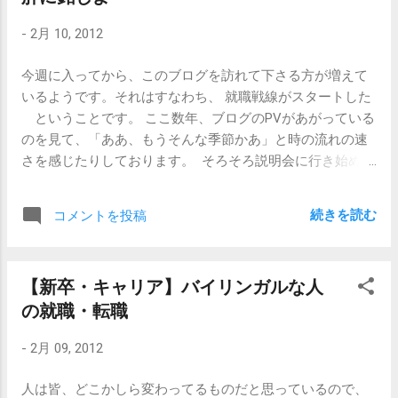
に興味を持つ事」 だと思います。 エントリーシートを書く
-
2月 10, 2012
ため、面接に受かるために企業の研究をするのではなく、
単純に、「へー、こんな事やってるんだ。」「へー、こう
今週に入ってから、このブログを訪れて下さる方が増えて
いう企業があるんだ。」「へー、こういう人たちが働いて
いるようです。それはすなわち、 就職戦線がスタートした
るんだ。」という事実に興味を持ちはじめると、自然と自
ということです。 ここ数年、ブログのPVがあがっている
分が気になる会社や、働いてみたい会社、お気に入りの会
のを見て、「ああ、もうそんな季節かあ」と時の流れの速
社が見つかります。 なかなかきっかけがない人の場合は、
さを感じたりしております。 そろそろ説明会に行き始めた
自分の興味のあるものについて調べてみるのがよいです。
り、エントリーシートを各社に提出したりしていると思わ
その「モノ」が、製品という有形のものであれ、例えば音
れますが、早くてあと2ヶ月、長ければ半年から1年、この
楽のような無形のものであれ、消費者たる自分のもとに届
続きを読む
コメントを投稿
就職活動という大イベントに身を投じて行かれることでし
くまでには、様々なルートをたどっているからです。 商品
ょう。 ここでまず、肝に銘じておいて頂きたい点は、 内定
を企画する人がいて、生み出す人がいて、宣伝する人がい
はゴールではないこと です。 人事の仕事を辞めて以降、
て、販売する人がいて、運ぶ人がいて、感想を述べる人が
【新卒・キャリア】バイリンガルな人
野良人生を歩んでいるから余計にそう思うのかもしれませ
いて、再利用する人がいて、・・・ビジネスの円環は途切
の就職・転職
んが、望んでそんな人生に身を投じないとしても、大企業
れることなく続きます。 今、自分が手に持っている愛着の
に入社したところで、いつ先日のNECの大リストラのよう
ある何かが、自分の手元に届くまでをたどってみると、発
-
2月 09, 2012
な憂き目にあわないとも限りません。 まあしかし、 就職活
見があっておもしろいはずです。 手当り次第に調べるより
動はゴールではないがスタートラインにいち早く立てるか
は、こういうストーリーのある企業研究のほうが頭に入り
人は皆、どこかしら変わってるものだと思っているので、
どうかの勝負 ではあります。職業人生におけるスタートラ