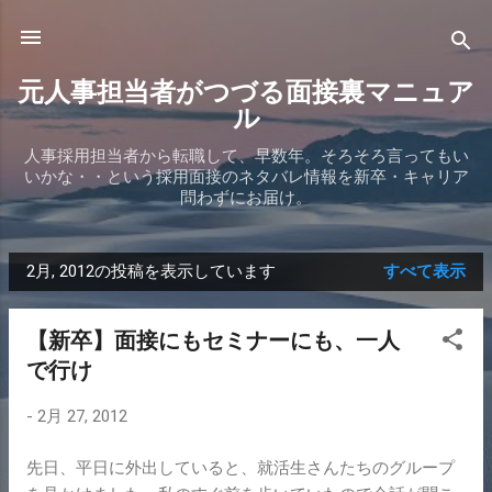
スキップしてメイン コンテンツに移動
元人事担当者がつづる面接裏マニュア
ル
人事採用担当者から転職して、早数年。そろそろ言ってもい
いかな・・という採用面接のネタバレ情報を新卒・キャリア
問わずにお届け。
2月, 2012の投稿を表示しています
すべて表示
投
稿
【新卒】面接にもセミナーにも、一人
で行け
-
2月 27, 2012
先日、平日に外出していると、就活生さんたちのグループ