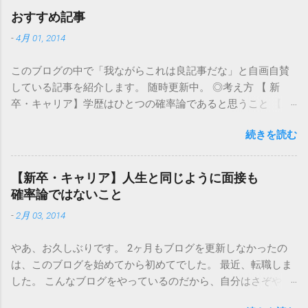
おすすめ記事
-
4月 01, 2014
このブログの中で「我ながらこれは良記事だな」と自画自賛
している記事を紹介します。 随時更新中。 ◎考え方 【 新
卒・キャリア】学歴はひとつの確率論であると思うこと 【新
卒・キャリア】人生と同じように面接も確率論ではないこと
続きを読む
【新卒・キャリア】私は自分が思っていたほど優秀ではなか
った 【新卒・キャリア】深海を生きる魚のように自ら燃える
【新卒・キャリア】「仕事なんて、食えりゃいいんや」 ◎面
【新卒・キャリア】人生と同じように面接も
接全般 【新卒・キャリア】「抽象化して語る」ことと、「抽
確率論ではないこと
象的なことしか言えない」のはものすごく違うこと 【新
-
2月 03, 2014
卒・キャリア】面接では別に即答しなくてもいい ◎面接マナ
ー 【これだけはやめておけ】面接の15分前に来てしまう人た
やあ、お久しぶりです。 2ヶ月もブログを更新しなかったの
ち ◎セミナー 【新卒】面接にもセミナーにも、一人で行け
は、このブログを始めてから初めてでした。 最近、転職しま
◎小ネタ 【新卒・キャリア】美人は面接に合格しやすいか
した。 こんなブログをやっているのだから、自分はさぞやり
【新卒・中途】面接で、血液型が聞きたくてしょうがない
がいと自信を持って仕事に取り組んでいらっしゃるのでしょ
【新卒・キャリア】「やりたくないこと」でしか自分を語れ