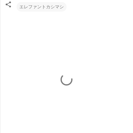
エレファントカシマシ
コ
メ
ン
ト