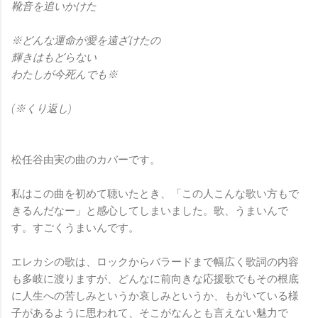
靴音を追いかけた
※どんな運命が愛を遠ざけたの
輝きはもどらない
わたしが今死んでも※
(※くり返し)
松任谷由実の曲のカバーです。
私はこの曲を初めて聴いたとき、「この人こんな歌い方もで
きるんだなー」と感心してしまいました。歌、うまいんで
す。すごくうまいんです。
エレカシの歌は、ロックからバラードまで幅広く歌詞の内容
も多岐に渡りますが、どんなに前向きな応援歌でもその根底
に人生への苦しみというか哀しみというか、もがいている様
子があるように思われて、そこがなんとも言えない魅力で