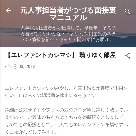
スキップしてメイン コンテンツに移動
元人事担当者がつづる面接裏
マニュアル
人事採用担当者から転職して、早数年。そろそ
ろ言ってもいいかな・・という採用面接のネタ
バレ情報を新卒・キャリア問わずにお届け。
【エレファントカシマシ】 翳りゆく部屋
-
10月 03, 2012
エレファントカシマシのみやじこと宮本浩次が難聴で手術を
行い、しばらくの間活動を休止するそうです。
詳細は公式サイトやファンの方のブログ等に詳しく載ってい
ますので、ご興味のある方はそちらを参照頂くとしまして、
せめてもの応援として、一人でもエレカシファンを増やすべ
く曲紹介などしてみます。