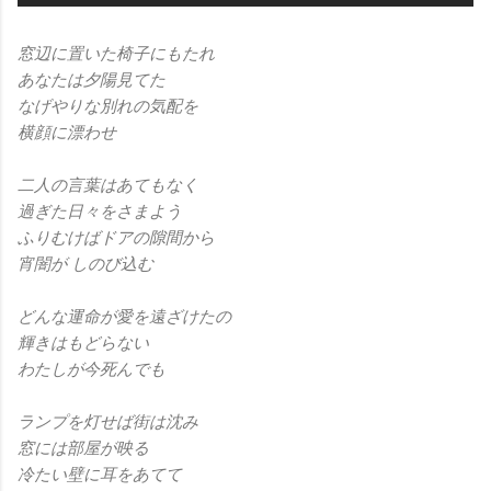
窓辺に置いた椅子にもたれ
あなたは夕陽見てた
なげやりな別れの気配を
横顔に漂わせ
二人の言葉はあてもなく
過ぎた日々をさまよう
ふりむけばドアの隙間から
宵闇が しのび込む
どんな運命が愛を遠ざけたの
輝きはもどらない
わたしが今死んでも
ランプを灯せば街は沈み
窓には部屋が映る
冷たい壁に耳をあてて