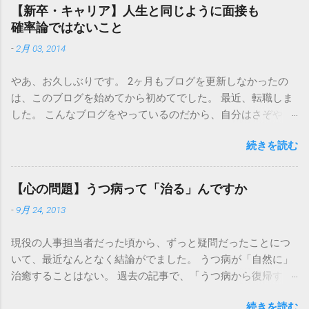
【新卒・キャリア】「仕事なんて、食えりゃいいんや」 ◎面
【新卒・キャリア】人生と同じように面接も
接全般 【新卒・キャリア】「抽象化して語る」ことと、「抽
確率論ではないこと
象的なことしか言えない」のはものすごく違うこと 【新
-
2月 03, 2014
卒・キャリア】面接では別に即答しなくてもいい ◎面接マナ
ー 【これだけはやめておけ】面接の15分前に来てしまう人た
やあ、お久しぶりです。 2ヶ月もブログを更新しなかったの
ち ◎セミナー 【新卒】面接にもセミナーにも、一人で行け
は、このブログを始めてから初めてでした。 最近、転職しま
◎小ネタ 【新卒・キャリア】美人は面接に合格しやすいか
した。 こんなブログをやっているのだから、自分はさぞやり
【新卒・中途】面接で、血液型が聞きたくてしょうがない
がいと自信を持って仕事に取り組んでいらっしゃるのでしょ
【新卒・キャリア】「やりたくないこと」でしか自分を語れ
続きを読む
うね、と思われるかもしれませんが、そんなことはありませ
ない
ん。一人でクヨクヨしたりイライラしたり、あーあ、これか
らの人生で自分は何をして生きていこうかなあ、と悩んだ
【心の問題】うつ病って「治る」んですか
り、友人に相談してみたり、決意して行動してみたり、希望
-
9月 24, 2013
に燃えてみたり、時には過去を振り返ってみたり、まあそん
なことの繰り返しです。 このブログをはじめたのは2008年11
現役の人事担当者だった頃から、ずっと疑問だったことにつ
月、折しもリーマンショックの年です。 足掛け5年。初期の
いて、最近なんとなく結論がでました。 うつ病が「自然に」
頃の記事を読み返してみると、肩肘張っていて上から目線
治癒することはない。 過去の記事で、「うつ病から復帰する
で、なんだか恥ずかしいです。すみません気合いが入ってた
社員の方がいた場合に復職先を探すのに四苦八苦した」とい
んです。 他にも書かなくてはいけないことがたくさんある
続きを読む
ったことを書いたことがありますが、復職してその後、うま