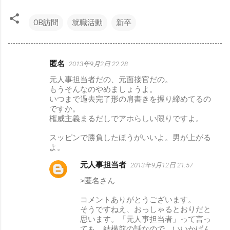
OB訪問
就職活動
新卒
匿名
2013年9月2日 22:28
コ
元人事担当者だの、元面接官だの。
メ
もうそんなのやめましょうよ。
ン
いつまで過去完了形の肩書きを握り締めてるの
ですか。
ト
権威主義まるだしでアホらしい限りですよ。
スッピンで勝負したほうがいいよ。男が上がる
よ。
元人事担当者
2013年9月12日 21:57
>匿名さん
コメントありがとうございます。
そうですねえ、おっしゃるとおりだと
思います。「元人事担当者」って言っ
ても、結構前の話なので、いいかげん