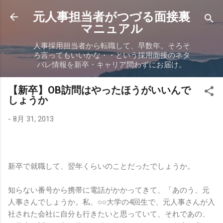
スキップしてメイン コンテンツに移動
元人事担当者がつづる面接裏
マニュアル
人事採用担当者から転職して、早数年。そろそ
ろ言ってもいいかな・・という採用面接のネタ
バレ情報を新卒・キャリア問わずにお届け。
【新卒】OB訪問はやったほうがいいんで
しょうか
-
8月 31, 2013
新卒で就職して、翌年くらいのことだったでしょうか。
知らない番号から携帯に電話がかかってきて、「あのう、元
人事さんでしょうか。私、○○大学の4回生で、元人事さんが入
社された会社に自分も行きたいと思っていて、それであの、