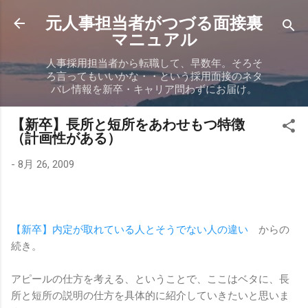
スキップしてメイン コンテンツに移動
元人事担当者がつづる面接裏
マニュアル
人事採用担当者から転職して、早数年。そろそ
ろ言ってもいいかな・・という採用面接のネタ
バレ情報を新卒・キャリア問わずにお届け。
【新卒】長所と短所をあわせもつ特徴
（計画性がある）
-
8月 26, 2009
【新卒】内定が取れている人とそうでない人の違い
からの
続き。
アピールの仕方を考える、ということで、ここはベタに、長
所と短所の説明の仕方を具体的に紹介していきたいと思いま