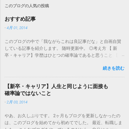
このブログの人気の投稿
おすすめ記事
-
4月 01, 2014
このブログの中で「我ながらこれは良記事だな」と自画自賛
している記事を紹介します。 随時更新中。 ◎考え方 【 新
卒・キャリア】学歴はひとつの確率論であると思うこと 【新
卒・キャリア】人生と同じように面接も確率論ではないこと
続きを読む
【新卒・キャリア】私は自分が思っていたほど優秀ではなか
った 【新卒・キャリア】深海を生きる魚のように自ら燃える
【新卒・キャリア】「仕事なんて、食えりゃいいんや」 ◎面
【新卒・キャリア】人生と同じように面接も
接全般 【新卒・キャリア】「抽象化して語る」ことと、「抽
確率論ではないこと
象的なことしか言えない」のはものすごく違うこと 【新
-
2月 03, 2014
卒・キャリア】面接では別に即答しなくてもいい ◎面接マナ
ー 【これだけはやめておけ】面接の15分前に来てしまう人た
やあ、お久しぶりです。 2ヶ月もブログを更新しなかったの
ち ◎セミナー 【新卒】面接にもセミナーにも、一人で行け
は、このブログを始めてから初めてでした。 最近、転職しま
◎小ネタ 【新卒・キャリア】美人は面接に合格しやすいか