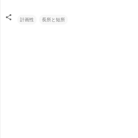
計画性
長所と短所
コ
メ
ン
ト