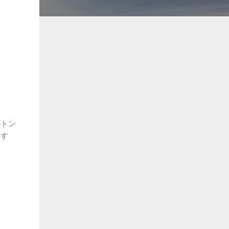
。
がトン
をす