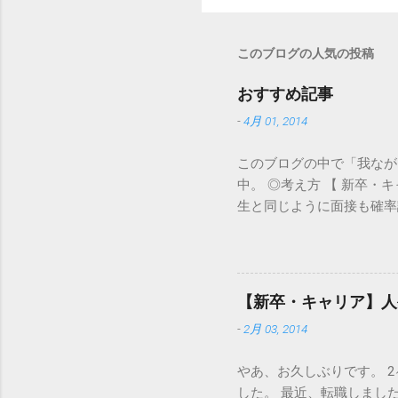
このブログの人気の投稿
おすすめ記事
-
4月 01, 2014
このブログの中で「我なが
中。 ◎考え方 【 新卒
生と同じように面接も確率
なかった 【新卒・キャリ
て、食えりゃいいんや」 
ことしか言えない」のはも
い ◎面接マナー 【これだ
【新卒・キャリア】人
面接にもセミナーにも、一
-
2月 03, 2014
【新卒・中途】面接で、血
と」でしか自分を語れな
やあ、お久しぶりです。 
した。 最近、転職しまし