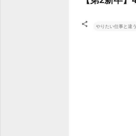
やりたい仕事と違
コ
メ
ン
ト