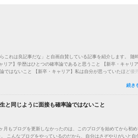
らこれは良記事だな」と自画自賛している記事を紹介します。 随
・キャリア】学歴はひとつの確率論であると思うこと 【新卒・キャリ
論ではないこと 【新卒・キャリア】私は自分が思っていたほど優
ア】深海を生きる魚のように自ら燃える 【新卒・キャリア】「仕事
続き
◎面接全般 【新卒・キャリア】「抽象化して語る」ことと、「抽象
のすごく違うこと 【新卒・キャリア】面接では別に即答しなくて
けはやめておけ】面接の15分前に来てしまう人たち ◎セミナー 【
生と同じように面接も確率論ではないこと
人で行け ◎小ネタ 【新卒・キャリア】美人は面接に合格しやすい
液型が聞きたくてしょうがない 【新卒・キャリア】「やりたくな
い
2ヶ月もブログを更新しなかったのは、このブログを始めてから初め
た。 こんなブログをやっているのだから、自分はさぞやりがいと自