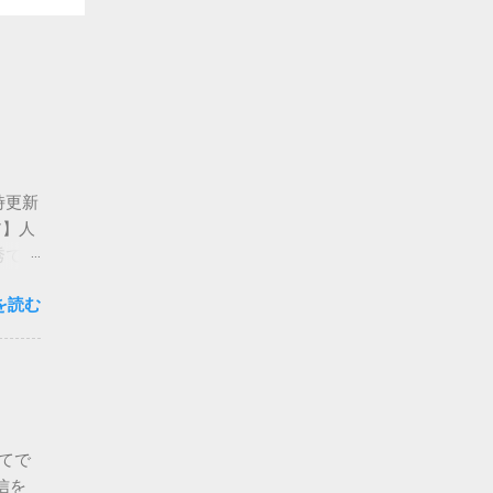
時更新
ア】人
秀では
なん
を読む
的な
もい
新卒】
か
いこ
てで
信を