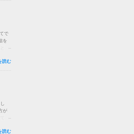
新卒】
か
いこ
てで
信を
ことは
して生
を読む
燃えて
じめた
してみ
たんで
が溜
せん。
まし
ていま
方が
ていま
してそ
こと
まった
いや紹
を読む
前に、