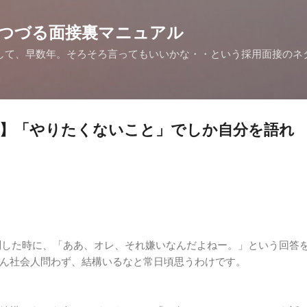
スキップしてメイン コンテンツに移動
つづる面接裏マニュアル
して、早数年。そろそろ言ってもいいかな・・という採用面接のネ
。
ア】「やりたくないこと」でしか自分を語れ
問した時に、「ああ、オレ、それ嫌いなんだよねー。」という回答
ん社会人問わず、結構いるなと常日頃思うわけです。