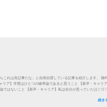
らこれは良記事だな」と自画自賛している記事を紹介します。 随
・キャリア】学歴はひとつの確率論であると思うこと 【新卒・キャリ
論ではないこと 【新卒・キャリア】私は自分が思っていたほど優
ア】深海を生きる魚のように自ら燃える 【新卒・キャリア】「仕事
続き
◎面接全般 【新卒・キャリア】「抽象化して語る」ことと、「抽象
のすごく違うこと 【新卒・キャリア】面接では別に即答しなくて