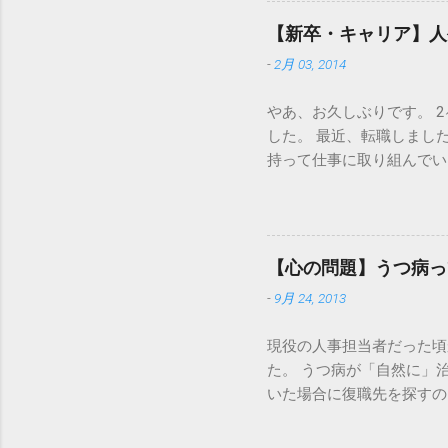
い ◎面接マナー 【これだ
【新卒・キャリア】人
面接にもセミナーにも、一
-
2月 03, 2014
【新卒・中途】面接で、血
と」でしか自分を語れな
やあ、お久しぶりです。 
した。 最近、転職しまし
持って仕事に取り組んでい
ありません。一人でクヨク
きていこうかなあ、と悩ん
みたり、時には過去を振り
のは2008年11月、折し
【心の問題】うつ病っ
ると、肩肘張っていて上か
-
9月 24, 2013
す。 他にも書かなくては
まってはいるのですが、 
現役の人事担当者だった頃
今日のこの記事で、このブ
た。 うつ病が「自然に」
すので、整理が終わったら
いた場合に復職先を探すの
すが。 今日の記事は、以
の後、うまくその職場で定
の部分的に続きです。 
人もいれば、そもそも復職