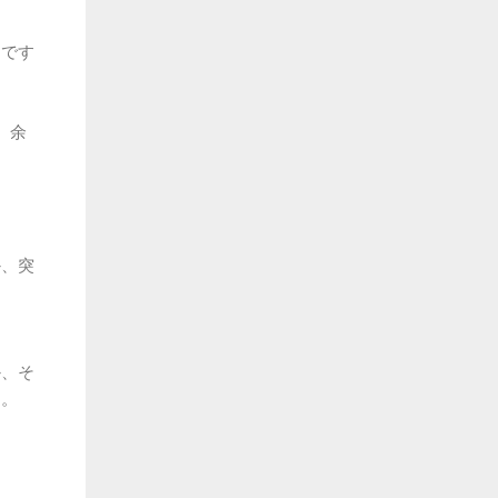
んです
、余
か、突
か、そ
す。