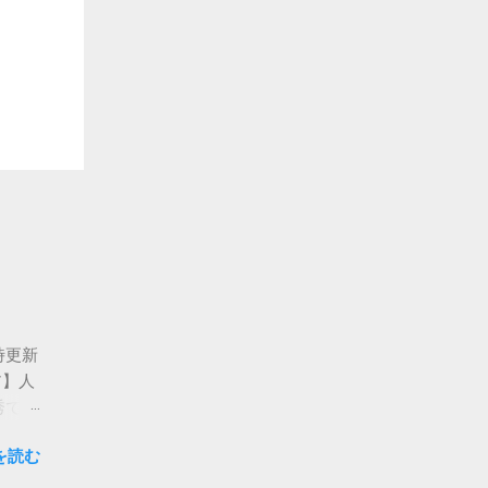
時更新
ア】人
秀では
なん
を読む
的な
もい