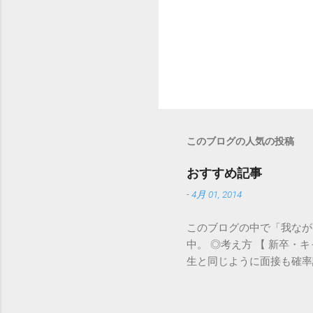
このブログの人気の投稿
おすすめ記事
-
4月 01, 2014
このブログの中で「我なが
中。 ◎考え方 【 新卒
生と同じように面接も確率
なかった 【新卒・キャリ
て、食えりゃいいんや」 
ことしか言えない」のはも