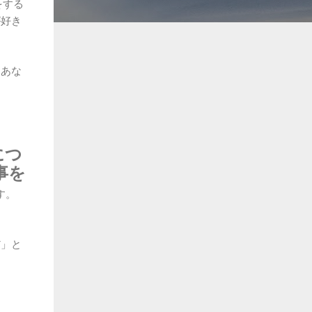
をする
が好き
まあな
につ
事を
す。
だ」と