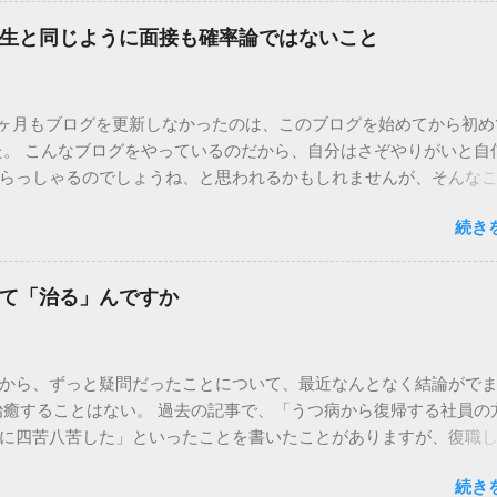
けはやめておけ】面接の15分前に来てしまう人たち ◎セミナー 【
生と同じように面接も確率論ではないこと
人で行け ◎小ネタ 【新卒・キャリア】美人は面接に合格しやすい
液型が聞きたくてしょうがない 【新卒・キャリア】「やりたくな
い
2ヶ月もブログを更新しなかったのは、このブログを始めてから初め
た。 こんなブログをやっているのだから、自分はさぞやりがいと自
らっしゃるのでしょうね、と思われるかもしれませんが、そんな
ヨしたりイライラしたり、あーあ、これからの人生で自分は何を
続き
だり、友人に相談してみたり、決意して行動してみたり、希望に
返ってみたり、まあそんなことの繰り返しです。 このブログをは
もリーマンショックの年です。 足掛け5年。初期の頃の記事を読み返
て「治る」んですか
ら目線で、なんだか恥ずかしいです。すみません気合いが入って
いけないことがたくさんあるような気がするし、記事にしたいメモ
いかんせん不器用なもので、なかなか時間を上手にやりくりできま
から、ずっと疑問だったことについて、最近なんとなく結論がで
ログでは筆を置きたいと思います。現在、過去記事の整理などし
治癒することはない。 過去の記事で、「うつ病から復帰する社員の
「管理人セレクト、入魂の記事一覧」とか作りたいな、とは思っ
に四苦八苦した」といったことを書いたことがありますが、復職
前に書いた 【新卒・キャリア】学歴はひとつの確率論であると思う
着して働けるようになった人もいれば、やっぱりダメで辞めてし
今まさに、新卒として就職活動している学生さんたちや、ハロワ通
続き
できずに休職の後、そのまま退職してしまった人もいます。 少し