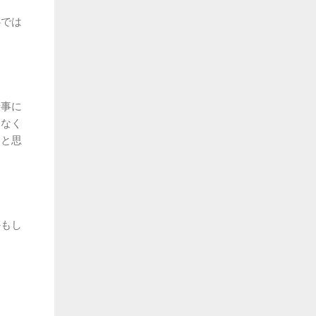
心では
仕事に
はなく
、と思
かもし